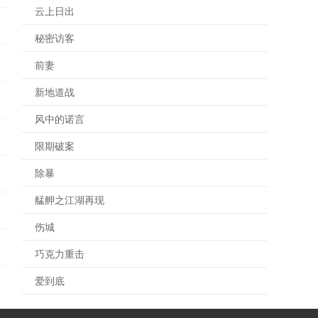
云上日出
秘密访客
前妻
新地道战
风中的诺言
限期破案
除暴
艋舺之江湖再现
伤城
巧克力重击
爱到底