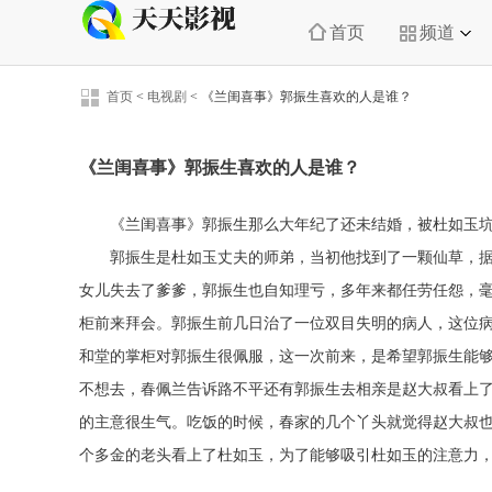
首页
频道
首页
<
电视剧
<
《兰闺喜事》郭振生喜欢的人是谁？
《兰闺喜事》郭振生喜欢的人是谁？
《兰闺喜事》郭振生那么大年纪了还未结婚，被杜如玉
郭振生是杜如玉丈夫的师弟，当初他找到了一颗仙草，
女儿失去了爹爹，郭振生也自知理亏，多年来都任劳任怨，
柜前来拜会。郭振生前几日治了一位双目失明的病人，这位
和堂的掌柜对郭振生很佩服，这一次前来，是希望郭振生能
不想去，春佩兰告诉路不平还有郭振生去相亲是赵大叔看上
的主意很生气。吃饭的时候，春家的几个丫头就觉得赵大叔
个多金的老头看上了杜如玉，为了能够吸引杜如玉的注意力