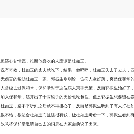
坑但还心甘情愿，推断他喜欢的人应该是杜如玉。
据说有奇效，杜如玉的丈夫就吃下，结果一命呜呼，杜如玉失去了丈夫，
毫无怨言的帮助杜如玉一家。郭振生刚刚给一位病人拿好药，突然保和堂
病人曾经去过保和堂，保和堂对于这位病人束手无策，反而郭振生治好了
够加入保和堂，还开出了十两银子的天价包吃包住。但是郭振生想要留在
了杜如玉，路不平听到之后就不再担心了，反而是郭振生听到了有人打杜
也很不错，很适合杜如玉而且还很有钱，让杜如玉考虑一下，郭振生看到
，故意将保和堂邀请自己去的消息在大家面前说了出来。