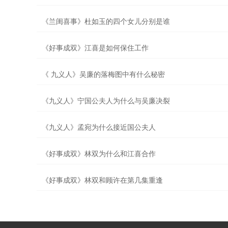
《兰闺喜事》杜如玉的四个女儿分别是谁
《好事成双》江喜是如何保住工作
《 九义人》吴廉的落梅图中有什么秘密
《九义人》宁国公夫人为什么与吴廉决裂
《九义人》孟宛为什么接近国公夫人
《好事成双》林双为什么和江喜合作
《好事成双》林双和顾许在第几集重逢