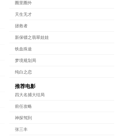
圈里圈外
天生无才
拯救者
新保镖之翡翠娃娃
铁血殊途
梦境规划局
纯白之恋
推荐电影
四大名捕大结局
前任攻略
神探驾到
张三丰