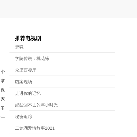
推荐电视剧
忠魂
学院传说：桃花缘
众里西餐厅
四个
的掌
凶案现场
，保
走进你的记忆
春家
那些回不去的年少时光
如玉
秘密追踪
有一
二龙湖爱情故事2021