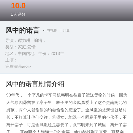
10.0
1
人评分
风中的诺言
电视剧
共集
导演：谭力耕 编辑：
类型：
家庭,爱情
地区：中国内地 年份：
2013年
主演：
完整演员表>>
风中的诺言剧情介绍
90年代，一个平凡的卡车司机韦明在往寨子运送货物的时候，因为
天气原因滞留在了寨子里，寨子里的金凤凰爱上了这个走南闯北的
男孩，两个人就偷偷的约会偷偷的恋爱了。金凤凰的父亲也就是村
长，不打算让他们交往，希望女儿能选一个同寨子里的小伙子，不
离开寨子，可是金凤凰还是恋爱了，跟韦明来到了城里，离开了寨
子。 一开始两个人婚姻十分的幸福，他们都找到了真爱，可是突