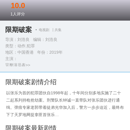
10.0
1
人评分
限期破案
电视剧
共集
导演：刘浩良 编辑：刘浩良
类型：
动作,犯罪
地区：中国香港 年份：
2019年
主演：
完整演员表>>
限期破案剧情介绍
以张乐为首的犯罪团伙自1998年起，十年间分别多地实施了二十
二起系列持枪抢劫案。刑警队长钟诚一直带队对张乐团伙进行通
缉。弹痕专家老郭带着徒弟光华加入后，警方一步步迫近，最终布
下了天罗地网捉拿匪首张乐…
限期破案最新剧情