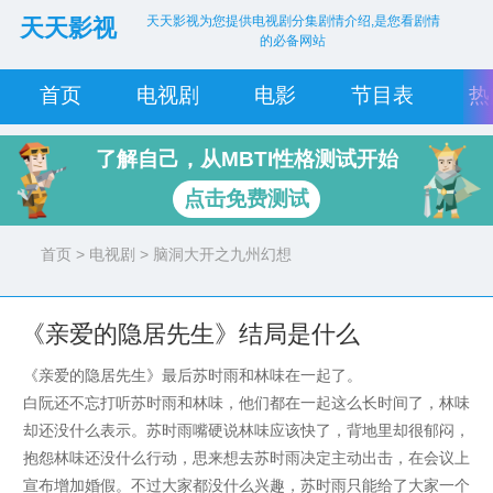
天天影视为您提供电视剧分集剧情介绍,是您看剧情
天天影视
的必备网站
首页
电视剧
电影
节目表
热
了解自己，从MBTI性格测试开始
点击免费测试
首页
>
电视剧
> 脑洞大开之九州幻想
《亲爱的隐居先生》结局是什么
《亲爱的隐居先生》最后苏时雨和林味在一起了。
白阮还不忘打听苏时雨和林味，他们都在一起这么长时间了，林味
却还没什么表示。苏时雨嘴硬说林味应该快了，背地里却很郁闷，
抱怨林味还没什么行动，思来想去苏时雨决定主动出击，在会议上
宣布增加婚假。不过大家都没什么兴趣，苏时雨只能给了大家一个