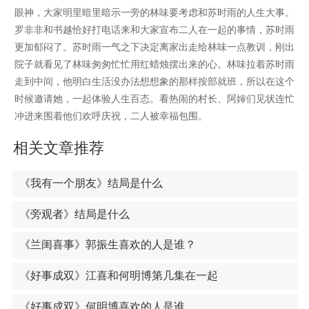
眼神，大家明里暗里暗示一旁的林味要考虑和苏时雨的人生大事。
罗非非和书越恰好打电话来和大家宣布二人在一起的事情，苏时雨
更加郁闷了。苏时雨一气之下决定离家出走给林味一点教训，刚出
院子就看见了林味匆匆忙忙用红蜡烛摆出来的心。林味拉着苏时雨
走到中间，他明白生活没办法想想象的那样按部就班，所以在这个
时候邀请她，一起体验人生百态。看热闹的村长、阿婶们见状连忙
冲进来围着他们欢呼庆祝，二人被幸福包围。
相关文章推荐
《我有一个朋友》结局是什么
《旁观者》结局是什么
《兰闺喜事》郭振生喜欢的人是谁？
《好事成双》江喜和何明博第几集在一起
《好事成双》何明博喜欢的人是谁