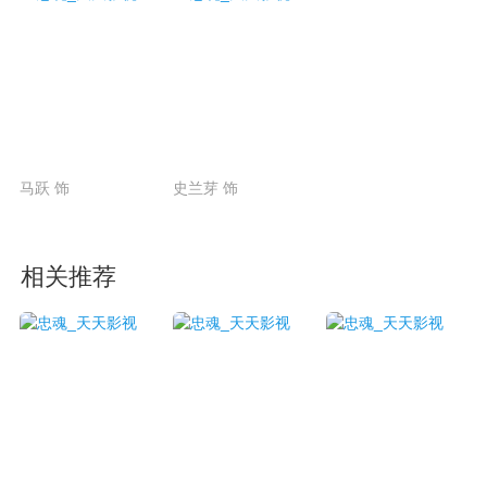
马跃 饰
史兰芽 饰
相关推荐