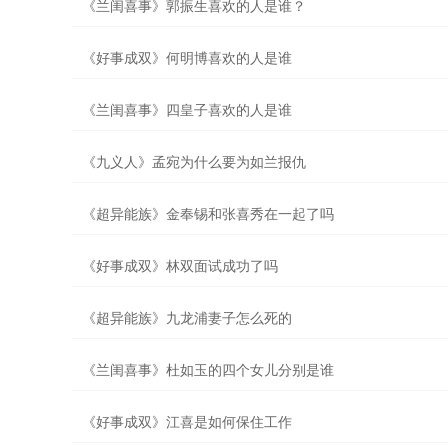
《兰闺喜事》郭振生喜欢的人是谁？
《好事成双》何明博喜欢的人是谁
《兰闺喜事》四皇子喜欢的人是谁
《九义人》孟宛为什么要为如兰报仇
《超异能族》金奉锡和张喜秀在一起了吗
《好事成双》林双面试成功了吗
《超异能族》九龙浦妻子怎么死的
《兰闺喜事》杜如玉的四个女儿分别是谁
《好事成双》江喜是如何保住工作