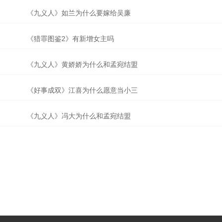
《九义人》如兰为什么要嫁给吴廉
《猎罪图鉴2》有新增女主吗
《九义人》黄娇娇为什么和孟宛结盟
《好事成双》江喜为什么愿意当小三
《九义人》冯大为什么和孟宛结盟