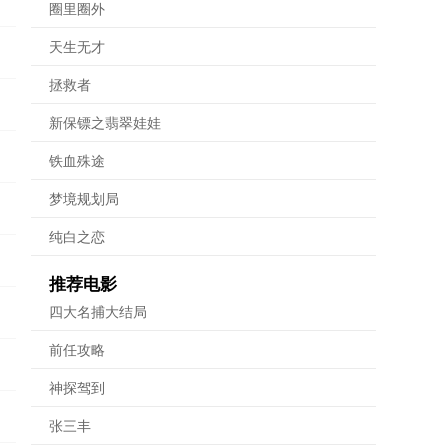
圈里圈外
天生无才
拯救者
新保镖之翡翠娃娃
铁血殊途
梦境规划局
纯白之恋
推荐电影
四大名捕大结局
前任攻略
神探驾到
张三丰