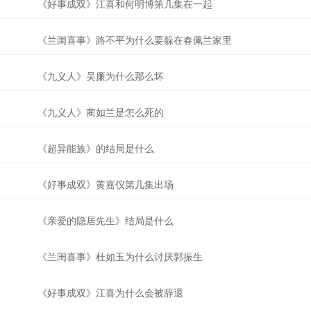
《好事成双》江喜和何明博第几集在一起
《兰闺喜事》路不平为什么要躲在春佩兰家里
《九义人》吴廉为什么那么坏
《九义人》蔺如兰是怎么死的
《超异能族》的结局是什么
《好事成双》黄嘉仪第几集出场
《亲爱的隐居先生》结局是什么
《兰闺喜事》杜如玉为什么讨厌郭振生
《好事成双》江喜为什么会被辞退