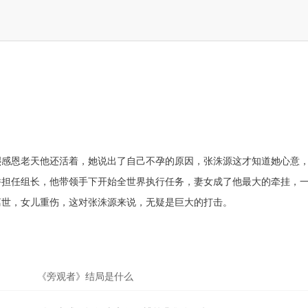
熙感恩老天他还活着，她说出了自己不孕的原因，张洙源这才知道她心意
并担任组长，他带领手下开始全世界执行任务，妻女成了他最大的牵挂，
离世，女儿重伤，这对张洙源来说，无疑是巨大的打击。
《旁观者》结局是什么