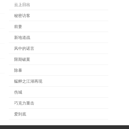
云上日出
秘密访客
前妻
新地道战
风中的诺言
限期破案
除暴
艋舺之江湖再现
伤城
巧克力重击
爱到底