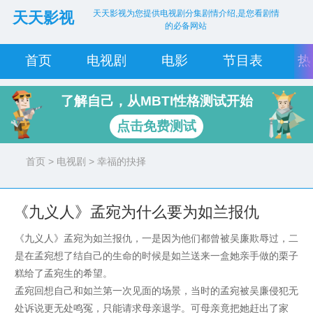
天天影视为您提供电视剧分集剧情介绍,是您看剧情
天天影视
的必备网站
首页
电视剧
电影
节目表
热
了解自己，从MBTI性格测试开始
点击免费测试
首页
>
电视剧
> 幸福的抉择
《九义人》孟宛为什么要为如兰报仇
《九义人》孟宛为如兰报仇，一是因为他们都曾被吴廉欺辱过，二
是在孟宛想了结自己的生命的时候是如兰送来一盒她亲手做的栗子
糕给了孟宛生的希望。
孟宛回想自己和如兰第一次见面的场景，当时的孟宛被吴廉侵犯无
处诉说更无处鸣冤，只能请求母亲退学。可母亲竟把她赶出了家