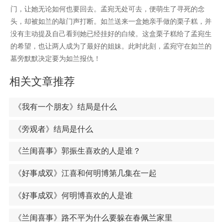
门，让她无论如何也要回去。孟宛无处可去，便萌生了寻死的念
头，却被如兰的敲门声打断。如兰送来一盒她亲手做的栗子糕，并
没有主动提及自己看到她已经挂好的白绫。这盒栗子糕给了孟宛生
的希望，也让两人成为了最好的姐妹。此时此刻，孟宛守在如兰的
墓旁默默决定要为如兰报仇！
相关文章推荐
《我有一个朋友》结局是什么
《旁观者》结局是什么
《兰闺喜事》郭振生喜欢的人是谁？
《好事成双》江喜和何明博第几集在一起
《好事成双》何明博喜欢的人是谁
《兰闺喜事》路不平为什么要躲在春佩兰家里