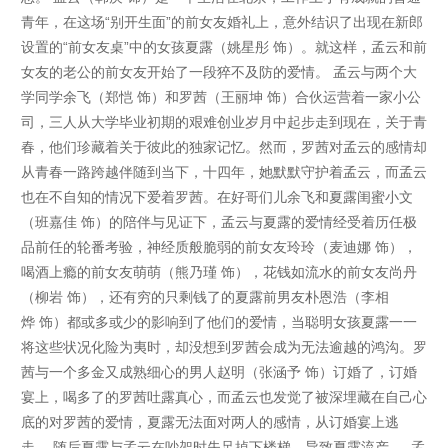
青年，在这场“别开生面”的前女友婚礼上，意外结识了出现在新郎
设置的“前女友桌”中的女孩夏露（姚星彤 饰）。就这样，孟云和前
女友的老公的前女友开始了一段猝不及防的爱情。 孟云与两个大
学同学余飞（郑恺 饰）和罗茜（王丽坤 饰）合伙运营着一家小公
司，三人从大学毕业初期的艰难创业岁月中起步走到现在，关于青
春，他们珍藏着关于彼此的独家记忆。然而，罗茜对孟云的感情却
从青春一路跨越伴随到当下，十四年，她默默守护着孟云，而孟云
也在不自知的情况下爱着罗茜。在好哥们儿余飞和夏露闺蜜小文
（班嘉佳 饰）的陪伴与见证下，孟云与夏露的爱情经受着历任极
品前任的轮番考验，神经质般脆弱的前女友玲玲（麦迪娜 饰），
喝酒上瘾的前女友萌萌（熊乃瑾 饰），花钱如流水的前女友尚丹
（柳岩 饰），还有穷的只剩钱了的夏露前男友朴恩浩（李相
烨 饰）都或多或少的影响到了他们的爱情，当聪明女孩夏露一一
将这些状况化险为夷时，却没想到罗茜会成为无法逾越的鸿沟。罗
茜与一个多金又成熟细心的男人赵明（张涵予 饰）订婚了，订婚
宴上，喝多了的罗茜吐露真心，而孟云也发觉了被深埋藏在自己心
底的对罗茜的爱情，夏露无法面对两人的感情，从订婚宴上逃
走 。随后夏露与孟云在吵架时失足掉下楼梯，导致夏露流产 。 孟