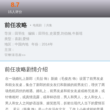
8.7
15
人评分
前任攻略
电视剧
共集
导演：田羽生 编辑：田羽生,史晨赟,刘伯翰,牛新瑶
类型：
喜剧,爱情
地区：中国内地 年份：
2014年
主演：
完整演员表>>
前任攻略剧情介绍
在一场婚礼上新郎（关喆 饰）新娘（毛俊杰 饰）设置了前男友桌
和前女友桌，集合了新郎的前女友们和新娘的前男友们，埋伏了两
场危机四伏的相遇。婚礼上，前男友桌和前女友桌或称兄道弟，或
针锋相对，或真情流露，或举杯彷徨，男人和男人，女人和女人，
男人和女人之间妙语连珠、嬉笑怒骂，折射出现代人当下的爱情百
态。 孟云（韩庚 饰）是一个生活在北京，工作上小有成就的普通