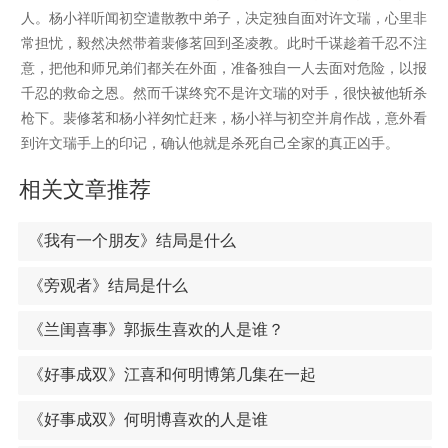
人。杨小祥听闻初空遣散教中弟子，决定独自面对许文瑞，心里非
常担忧，毅然决然带着裴修茗回到圣凌教。此时千谋趁着千忍不注
意，把他和师兄弟们都关在外面，准备独自一人去面对危险，以报
千忍的救命之恩。然而千谋终究不是许文瑞的对手，很快被他斩杀
枪下。裴修茗和杨小祥匆忙赶来，杨小祥与初空并肩作战，意外看
到许文瑞手上的印记，确认他就是杀死自己全家的真正凶手。
相关文章推荐
《我有一个朋友》结局是什么
《旁观者》结局是什么
《兰闺喜事》郭振生喜欢的人是谁？
《好事成双》江喜和何明博第几集在一起
《好事成双》何明博喜欢的人是谁