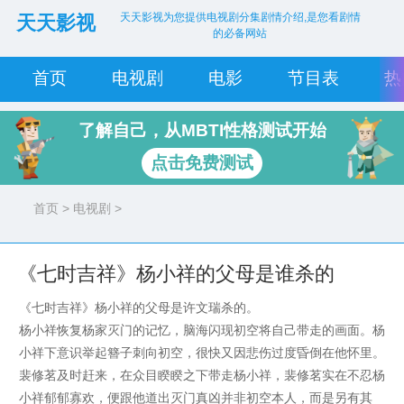
天天影视为您提供电视剧分集剧情介绍,是您看剧情
天天影视
的必备网站
首页
电视剧
电影
节目表
热
了解自己，从MBTI性格测试开始
点击免费测试
首页
>
电视剧
>
《七时吉祥》杨小祥的父母是谁杀的
《七时吉祥》杨小祥的父母是许文瑞杀的。
杨小祥恢复杨家灭门的记忆，脑海闪现初空将自己带走的画面。杨
小祥下意识举起簪子刺向初空，很快又因悲伤过度昏倒在他怀里。
裴修茗及时赶来，在众目睽睽之下带走杨小祥，裴修茗实在不忍杨
小祥郁郁寡欢，便跟他道出灭门真凶并非初空本人，而是另有其