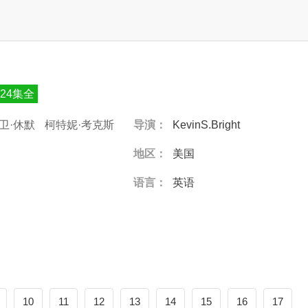
24集全
卫·休默
柯特妮·考克斯
导演：
KevinS.Bright
修·派瑞
地区：
美国
语言：
英语
10
11
12
13
14
15
16
17