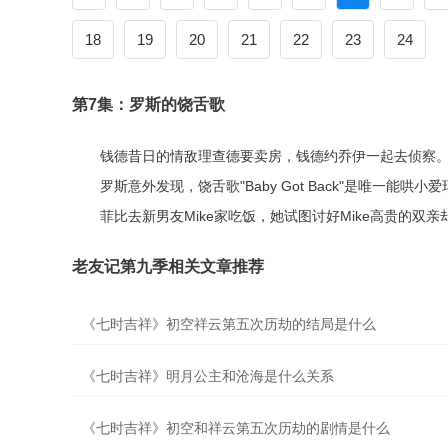
18
19
20
21
22
23
24
第7集：罗斯的饶舌歌
钱德昔日的情敌理查德要卖房，钱德约乔伊一起去侦察
罗斯意外发现，饶舌歌"Baby Got Back"是唯一能
菲比去新男友Mike家吃饭，她试图讨好Mike高贵的双
老友记第九季相关文章推荐
《七时吉祥》初空祥云第五次历劫的结局是什么
《七时吉祥》明月公主和沧海是什么关系
《七时吉祥》初空和祥云第五次历劫的剧情是什么