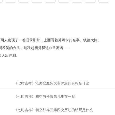
。两人发现了一卷旧录影带，上面写着莫妮卡的名字。钱德大惊。
哄小爱玛发笑的办法，瑞秋起初觉得这非常离谱……
亲却大出洋相。
《七时吉祥》沧海变魔头灭帝休族的真相是什么
《七时吉祥》初空与沧海第几集在一起
《七时吉祥》初空和祥云第四次历劫的结局是什么