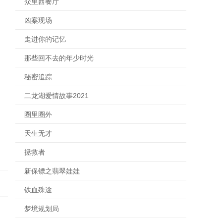
众里西餐厅
凶案现场
走进你的记忆
那些回不去的年少时光
秘密追踪
二龙湖爱情故事2021
圈里圈外
天生无才
拯救者
新保镖之翡翠娃娃
铁血殊途
梦境规划局