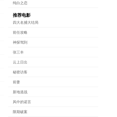
纯白之恋
推荐电影
四大名捕大结局
前任攻略
神探驾到
张三丰
云上日出
秘密访客
前妻
新地道战
风中的诺言
限期破案