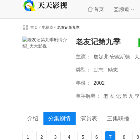
首页
频道
首页
<
电视剧
<
老友记第九季
老友记第九季
主演：
詹妮弗·安妮斯顿
大
莉莎·库卓
马特·勒布朗
马
类型：
励志
励志
年份：
2002
单字解释：
老
友
记
第
九
季
介绍
分集剧情
演员表
三集联播
1
2
3
4
5
6
7
8
9