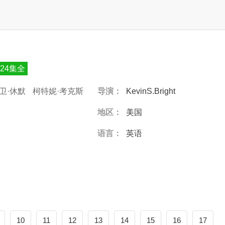
24集全
卫·休默
柯特妮·考克斯
导演：
KevinS.Bright
修·派瑞
地区：
美国
语言：
英语
10
11
12
13
14
15
16
17