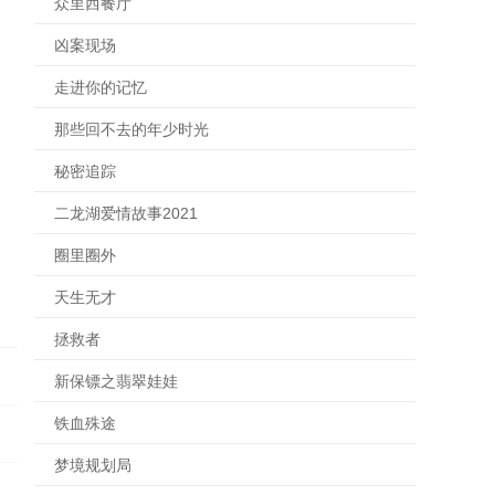
众里西餐厅
凶案现场
走进你的记忆
那些回不去的年少时光
秘密追踪
二龙湖爱情故事2021
圈里圈外
天生无才
拯救者
新保镖之翡翠娃娃
铁血殊途
梦境规划局