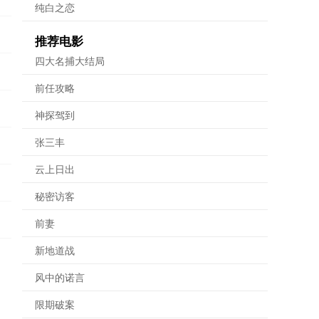
纯白之恋
推荐电影
四大名捕大结局
前任攻略
神探驾到
张三丰
云上日出
秘密访客
前妻
新地道战
风中的诺言
限期破案