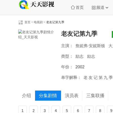
首页
频道
首页
<
电视剧
<
老友记第九季
老友记第九季
主演：
詹妮弗·安妮斯顿
大
莉莎·库卓
马特·勒布朗
马
类型：
励志
励志
年份：
2002
单字解释：
老
友
记
第
九
季
介绍
分集剧情
演员表
三集联播
1
2
3
4
5
6
7
8
9