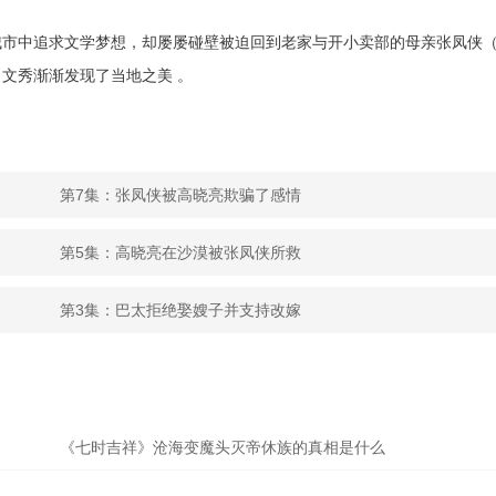
城市中追求文学梦想，却屡屡碰壁被迫回到老家与开小卖部的母亲张凤侠
文秀渐渐发现了当地之美 。
第7集：张凤侠被高晓亮欺骗了感情
第5集：高晓亮在沙漠被张凤侠所救
第3集：巴太拒绝娶嫂子并支持改嫁
《七时吉祥》沧海变魔头灭帝休族的真相是什么