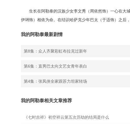
生长在阿勒泰的汉族少女李文秀（周依然饰）一心在大
伊琍饰）相依为命。在结识哈萨克少年巴太（于适饰）之后，
我的阿勒泰最新剧情
第8集：众人齐聚彩虹布拉克过新年
第6集：直男巴太向文艺女青年表白
第4集：张凤侠全家跟苏力坦家转场
我的阿勒泰相关文章推荐
《七时吉祥》初空祥云第五次历劫的结局是什么