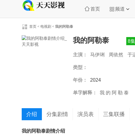
首页
频道
首页
<
电视剧
<
我的阿勒泰
我的阿勒泰
8
主演：
马伊琍
周依然
于
娟
类型：
年份：
2024
单字解释：
我
的
阿
勒
泰
介绍
分集剧情
演员表
三集联播
我的阿勒泰剧情介绍