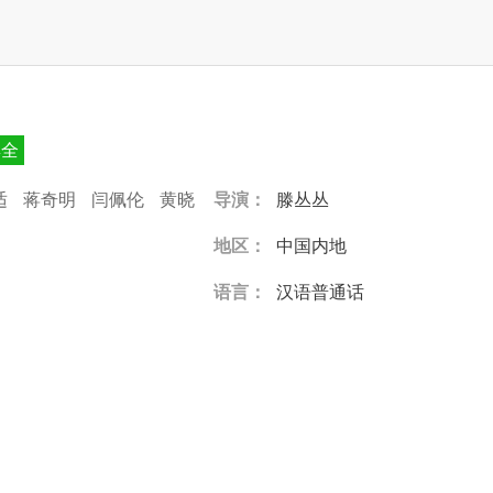
集全
适
蒋奇明
闫佩伦
黄晓
导演：
滕丛丛
地区：
中国内地
语言：
汉语普通话