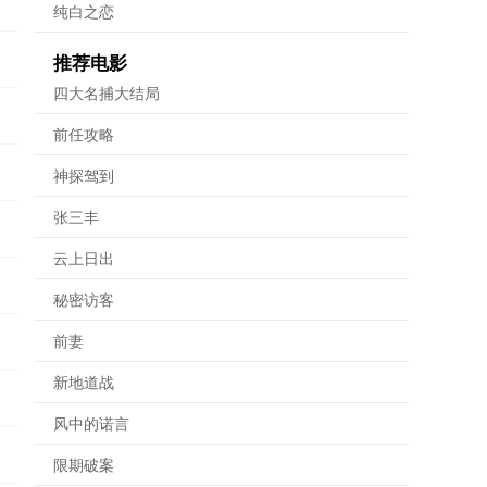
纯白之恋
推荐电影
四大名捕大结局
前任攻略
神探驾到
张三丰
云上日出
秘密访客
前妻
新地道战
风中的诺言
限期破案