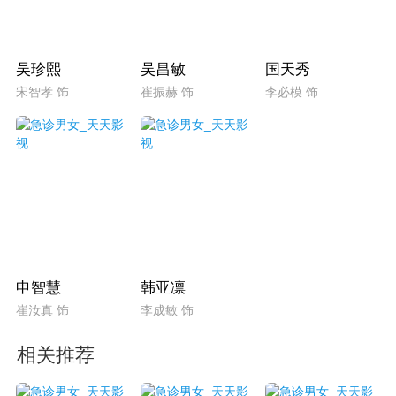
吴珍熙
吴昌敏
国天秀
宋智孝 饰
崔振赫 饰
李必模 饰
申智慧
韩亚凛
崔汝真 饰
李成敏 饰
相关推荐