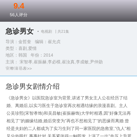
9.4
56
人评分
急诊男女
电视剧
共21集
导演：金哲奎 编辑：崔允贞
类型：
喜剧,爱情
地区：韩国 年份：
2014
主演： 宋智孝,崔振赫,李必模,崔汝真,李成敏,尹仲勋
完整演员表>>
急诊男女剧情介绍
《急诊男女》以医院急诊室为背景,讲述了男女主人公在经历了结
婚、离婚后,以实习医生于急诊室再次相遇结缘的浪漫喜剧。主人
公吴珍熙(宋智孝饰)和吴昌敏(崔振赫饰)大学时相遇,因"好像无法再
相见了"的姻缘结婚,婚后突变为"再也不想相见了"的恶缘而离婚.曾
经是夫妇的二人都成为了实习生到了同一家医院的急救室,"仇人"相
见分外眼红,事事针对,关系紧张得一触即发,上演了一出"血压上升罗