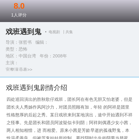
8.0
1
人评分
戏班遇到鬼
电视剧
共集
导演：张哲书 编辑：
类型：
恐怖
地区：中国台湾 年份：
2008年
主演：
完整演员表>>
戏班遇到鬼剧情介绍
四处巡回演出的胜秋歌仔戏班，团长阿在有色无胆又怕老婆，但是
团长夫人秀姊作风阿沙力，对团员照顾有加，年轻 的阿祥是团里
性格憨厚的后起之秀。某日戏班来到某地演出，途中开始遇到不祥
之怪事。先是团长和团员阿波疑似卡到阴；阿祥则偶遇少女小茜，
两人相知相惜，进 而相爱。原来小茜是芳龄早逝的孤魂野鬼，本
性温柔善良，但被厉鬼姑姑所控制，要找阴时出生的阴男当替死