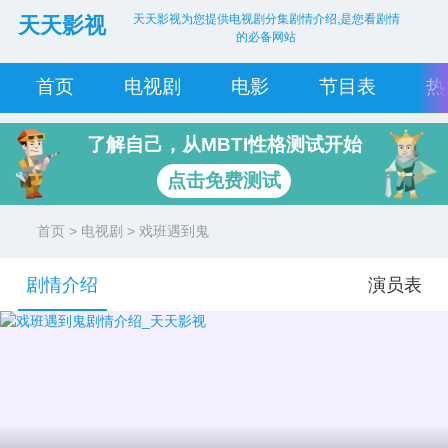
天天影视为您提供电视剧分集剧情介绍,是您看剧情
天天影视
的必备网站
首页
电视剧
电影
节目表
热
了解自己，从MBTI性格测试开始
点击免费测试
首页
>
电视剧
> 戏班遇到鬼
剧情介绍
演员表