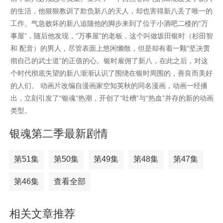
的生活，他狠狠教训了欺负新八的天人，却也害得新八丢了唯一的
工作。气急败坏的新八追随他的脚步来到了位于小酒吧二楼的“万
事屋”，随后他发现，“万事屋”的老板，这个叫做坂田银时（杉田智
和 配音）的男人，尽管表面上悠闲懒散，但是却有着一颗“坚决贯
彻自己的武士道”的正值的心。银时雇佣了新八，在此之后，对这
个时代彻底失望的新八渐渐认识了围绕在银时周围的，善良而美好
的人们。 动画片改编自漫画家空知英秋的同名漫画，动画一经播
出，立刻引发了“银魂”热潮，开创了“吐槽”与“热血”并存的新的动画
类型。
银魂第二季最新剧情
第51集
第50集
第49集
第48集
第47集
第46集
查看全部
相关文章推荐