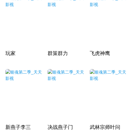
玩家
群策群力
飞虎神鹰
新燕子李三
决战燕子门
武林宗师叶问