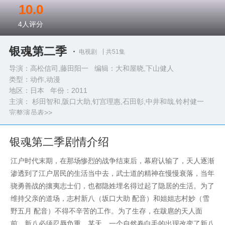
10.0
4
人评分
银魂第二季
电视剧
共51集
导演：高松信司,藤田阳一 编辑：大和屋晓,下山健人
类型：
动作,动漫
地区：日本 年份：
2011
主演： 杉田智和,阪口大助,钉宫理惠,石田彰,中井和哉,铃村健一
完整演员表>>
银魂第二季剧情介绍
江户时代末期，在那场惨烈的战争结束后，幕府认输了，天人逐渐
渗透到了江户居民的生活当中去，武士道的精神在慢慢衰落，当年
骁勇善战的攘夷志士们，也都隐姓埋名得过起了隐居的生活。为了
维持父亲的道场，志村新八（坂口大助 配音）和姐姐志村妙（雪
野五月 配音）不得不辛苦的工作。为了生存，在跋扈的天人面
前，新八必须忍辱负重。某天，一个自然卷白毛的出现改变了新八