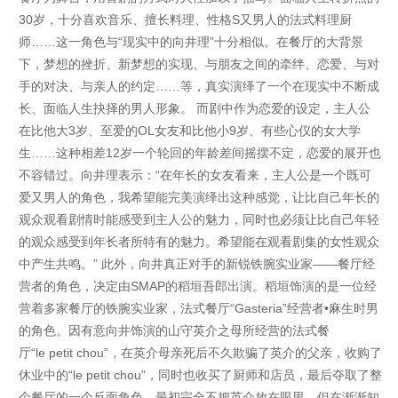
30岁，十分喜欢音乐、擅长料理、性格S又男人的法式料理厨
师……这一角色与“现实中的向井理”十分相似。在餐厅的大背景
下，梦想的挫折、新梦想的实现、与朋友之间的牵绊、恋爱、与对
手的对决、与亲人的约定……等，真实演绎了一个在现实中不断成
长、面临人生抉择的男人形象。 而剧中作为恋爱的设定，主人公
在比他大3岁、至爱的OL女友和比他小9岁、有些心仪的女大学
生……这种相差12岁一个轮回的年龄差间摇摆不定，恋爱的展开也
不容错过。向井理表示：“在年长的女友看来，主人公是一个既可
爱又男人的角色，我希望能完美演绎出这种感觉，让比自己年长的
观众观看剧情时能感受到主人公的魅力，同时也必须让比自己年轻
的观众感受到年长者所特有的魅力。希望能在观看剧集的女性观众
中产生共鸣。” 此外，向井真正对手的新锐铁腕实业家——餐厅经
营者的角色，决定由SMAP的稻垣吾郎出演。稻垣饰演的是一位经
营着多家餐厅的铁腕实业家，法式餐厅“Gasteria”经营者•麻生时男
的角色。因有意向井饰演的山守英介之母所经营的法式餐
厅“le petit chou”，在英介母亲死后不久欺骗了英介的父亲，收购了
休业中的“le petit chou”，同时也收买了厨师和店员，最后夺取了整
个餐厅的一个反面角色。最初完全不把英介放在眼里，但在渐渐知