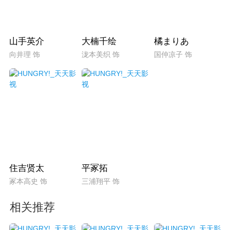
山手英介
大楠千绘
橘まりあ
向井理 饰
泷本美织 饰
国仲凉子 饰
住吉贤太
平冢拓
冢本高史 饰
三浦翔平 饰
相关推荐