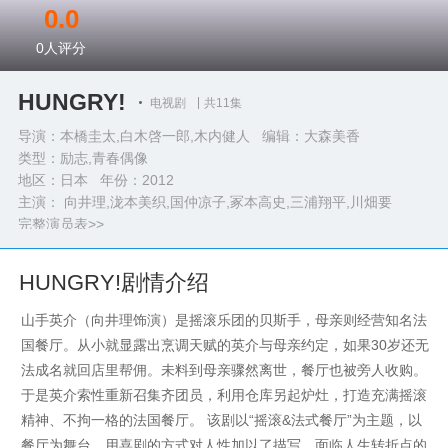
0.0
0
人评分
HUNGRY!
电视剧
共11集
导演：本橋圭太,白木啓一郎,木内健人 编辑：大森美香
类型：
励志,青春偶像
地区：日本 年份：
2012
主演： 向井理,泷本美织,国仲凉子,冢本高史,三浦翔平,川畑要
完整演员表>>
HUNGRY!剧情介绍
山手英介（向井理饰演）是摇滚乐团的贝斯手，母亲则经营知名法
国餐厅。从小就显露出烹调天赋的英介与母亲约定，如果30岁还无
法成名就回店里帮佣。未料到母亲骤然离世，餐厅也被旁人收购。
于是英介索性重新召集齐团员，利用仓库另起炉灶，打造充满摇滚
精神、不拘一格的法国餐厅。 该剧以“摇滚&法式餐厅”为主题，以
餐厅为舞台，用喜剧的方式对人性加以了描写。面临人生转折点的