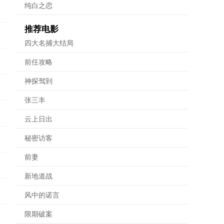
纯白之恋
推荐电影
四大名捕大结局
前任攻略
神探驾到
张三丰
云上日出
秘密访客
前妻
新地道战
风中的诺言
限期破案