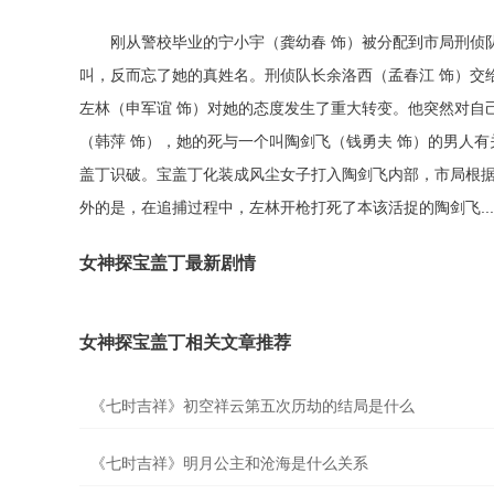
刚从警校毕业的宁小宇（龚幼春 饰）被分配到市局刑侦
叫，反而忘了她的真姓名。刑侦队长余洛西（孟春江 饰）交
左林（申军谊 饰）对她的态度发生了重大转变。他突然对自
（韩萍 饰），她的死与一个叫陶剑飞（钱勇夫 饰）的男人
盖丁识破。宝盖丁化装成风尘女子打入陶剑飞内部，市局根
外的是，在追捕过程中，左林开枪打死了本该活捉的陶剑飞.....
女神探宝盖丁最新剧情
女神探宝盖丁相关文章推荐
《七时吉祥》初空祥云第五次历劫的结局是什么
《七时吉祥》明月公主和沧海是什么关系