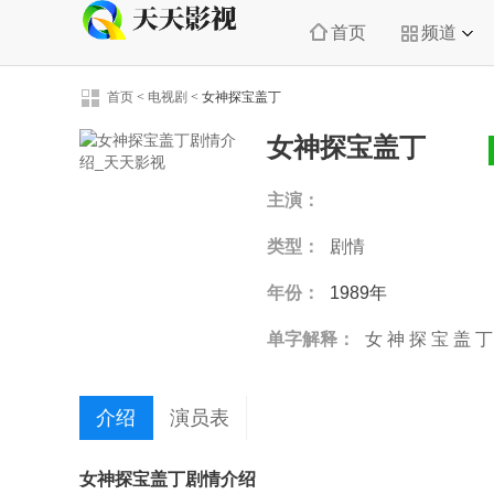
首页
频道
首页
<
电视剧
<
女神探宝盖丁
女神探宝盖丁
主演：
类型：
剧情
年份：
1989年
单字解释：
女
神
探
宝
盖
丁
介绍
演员表
女神探宝盖丁剧情介绍