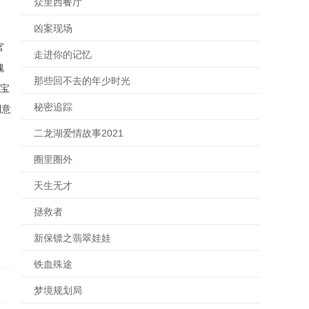
众里西餐厅
凶案现场
官
走进你的记忆
瑰
那些回不去的年少时光
被宝
秘密追踪
到意
二龙湖爱情故事2021
圈里圈外
天生无才
拯救者
新保镖之翡翠娃娃
铁血殊途
梦境规划局