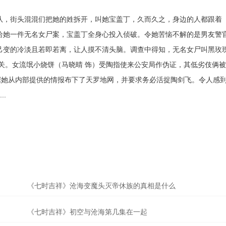
队，街头混混们把她的姓拆开，叫她宝盖丁，久而久之，身边的人都跟着
给她一件无名女尸案，宝盖丁全身心投入侦破。令她苦恼不解的是男友警
己变的冷淡且若即若离，让人摸不清头脑。调查中得知，无名女尸叫黑玫
有关。女流氓小烧饼（马晓晴 饰）受陶指使来公安局作伪证，其低劣伎俩
据她从内部提供的情报布下了天罗地网，并要求务必活捉陶剑飞。令人感
.
《七时吉祥》沧海变魔头灭帝休族的真相是什么
《七时吉祥》初空与沧海第几集在一起