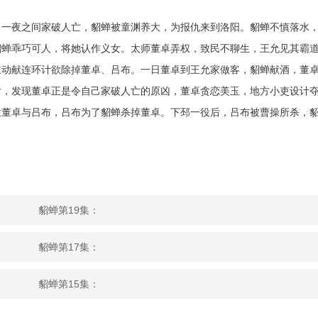
，一夜之间家破人亡，貂蝉被童渊养大，为报仇来到洛阳。貂蝉不慎落水
貂蝉乖巧可人，将她认作义女。太师董卓弄权，致民不聊生，王允见其霸
主动献连环计欲除掉董卓、吕布。一日董卓到王允家做客，貂蝉献酒，董
后，发现董卓正是令自己家破人亡的原凶，董卓贪恋美玉，地方小吏设计
拨董卓与吕布，吕布为了貂蝉杀掉董卓。下邳一役后，吕布被曹操所杀，
貂蝉第19集：
貂蝉第17集：
貂蝉第15集：