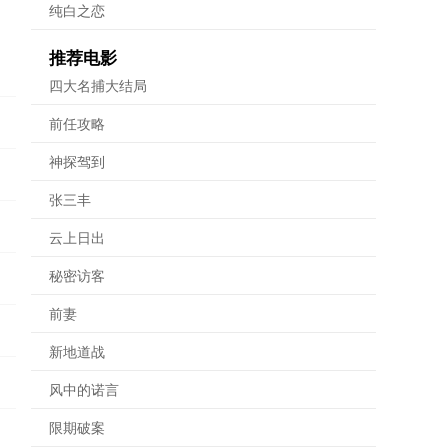
纯白之恋
推荐电影
四大名捕大结局
前任攻略
神探驾到
张三丰
云上日出
秘密访客
前妻
新地道战
风中的诺言
限期破案