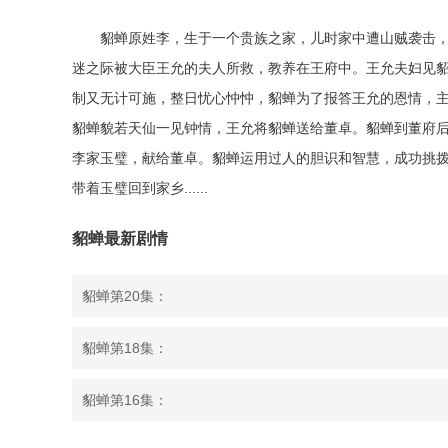
貂蝉原姓李，生于一个贵族之家，儿时家中遭山贼袭击
迷之际被大臣王允的夫人所救，教养在王府中。王允夫妇见
制又无计可施，整日忧心忡忡，貂蝉为了报答王允的恩情，
貂蝉貌若天仙一见钟情，王允将貂蝉送给董卓。貂蝉到董府
李家玉璧，献给董卓。貂蝉运用过人的胆识和智慧，成功挑
带着玉璧回到家乡......
貂蝉最新剧情
貂蝉第20集：
貂蝉第18集：
貂蝉第16集：