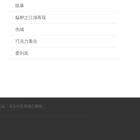
除暴
艋舺之江湖再现
伤城
巧克力重击
爱到底
权益，请及时联系我们删除。