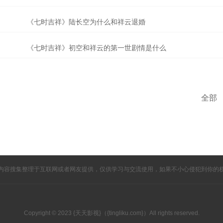
《七时吉祥》陆长空为什么和祥云退婚
《七时吉祥》初空和祥云的第一世剧情是什么
全部
内容搜集整理于互联网或者网友提供，仅供学习与交流使用，如果不小心侵犯到你的
Copyright © 2023 {天天影视}（{tingliku.com}）All rights reserved.