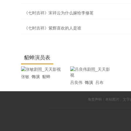
《七时吉祥》宋祥云为什么嫁给李修茗
《七时吉祥》紫辉喜欢的人是谁
貂蝉演员表
张敏
饰演
貂蝉
吕良伟
饰演
吕布
免责声明：本站图片、文字