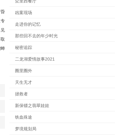
众里西餐厅
，昏
凶案现场
道专
走进你的记忆
卓见
那些回不去的年少时光
夺取
秘密追踪
貂蝉
二龙湖爱情故事2021
圈里圈外
天生无才
拯救者
新保镖之翡翠娃娃
铁血殊途
梦境规划局