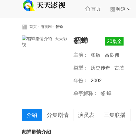
首页
频道
首页
<
电视剧
<
貂蝉
貂蝉
20集全
主演：
张敏
吕良伟
类型：
历史传奇
古装
年份：
2002
单字解释：
貂
蝉
介绍
分集剧情
演员表
三集联播
貂蝉剧情介绍