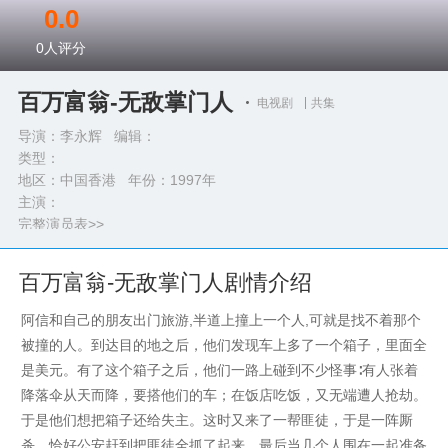
0.0
0
人评分
百万富翁-无敌掌门人
电视剧
共集
导演：李永辉 编辑：
类型：
地区：中国香港 年份：
1997年
主演：
完整演员表>>
百万富翁-无敌掌门人剧情介绍
阿信和自己的朋友出门旅游,半道上撞上一个人,可就是找不着那个
被撞的人。到达目的地之后，他们发现车上多了一个箱子，里面全
是美元。有了这个箱子之后，他们一路上碰到不少怪事∶有人张着
降落伞从天而降，要搭他们的车；在饭店吃饭，又无端遭人抢劫。
于是他们想把箱子还给失主。这时又来了一帮匪徒，于是一阵厮
杀，恰好公安赶到把匪徒全抓了起来。最后当几个人围在一起准备