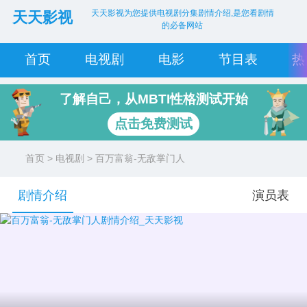
天天影视为您提供电视剧分集剧情介绍,是您看剧情
天天影视
的必备网站
首页
电视剧
电影
节目表
热
了解自己，从MBTI性格测试开始
点击免费测试
首页
>
电视剧
> 百万富翁-无敌掌门人
剧情介绍
演员表