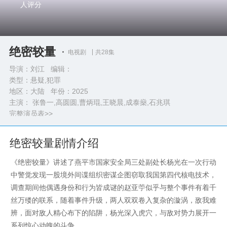
人评分
绝密较量
电视剧
共28集
导演：刘江 编辑：
类型：
悬疑,犯罪
地区：大陆 年份：
2025
主演： 张鲁一,高圆圆,曹炳琨,王晓晨,成泰燊,石兆琪
完整演员表>>
绝密较量剧情介绍
《绝密较量》讲述了燕平市国家安全局三处副处长杨光在一次行动
中警觉发现一股境外间谍组织密谋企图窃取我国第四代核电技术，
调查期间他偶遇身份和行为皆成谜的赵亚苧似乎与整个事件有着千
丝万缕的联系，随着事件升级，两人双双卷入复杂的漩涡，敌我难
辨，面对敌人精心布下的陷阱，杨光深入虎穴，与敌对势力展开一
系列惊心动魄的斗争。