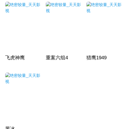
飞虎神鹰
重案六组4
猎鹰1949
黑冰