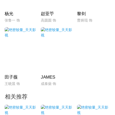
杨光
赵亚苧
黎剑
张鲁一 饰
高圆圆 饰
曹炳琨 饰
田子薇
JAMES
王晓晨 饰
成泰燊 饰
相关推荐