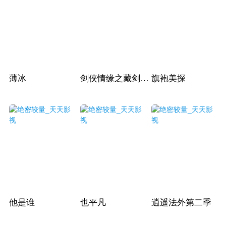
薄冰
剑侠情缘之藏剑山庄
旗袍美探
他是谁
也平凡
逍遥法外第二季