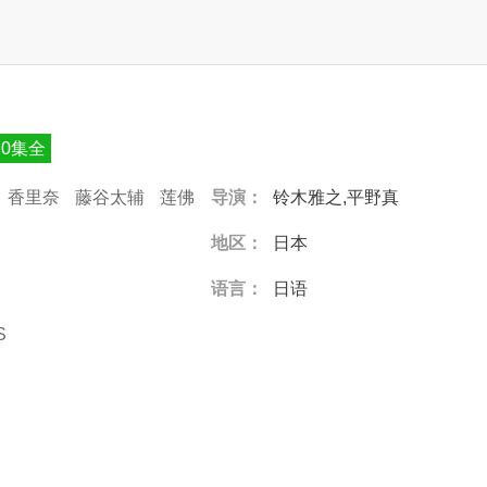
10集全
香里奈
藤谷太辅
莲佛
导演：
铃木雅之,平野真
地区：
日本
语言：
日语
S