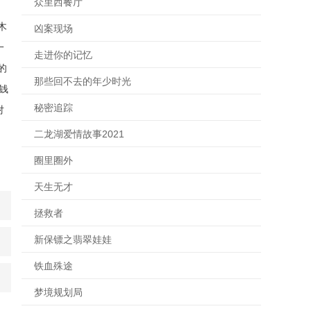
众里西餐厅
木
凶案现场
一
走进你的记忆
的
那些回不去的年少时光
钱
秘密追踪
对
二龙湖爱情故事2021
圈里圈外
天生无才
拯救者
新保镖之翡翠娃娃
铁血殊途
梦境规划局