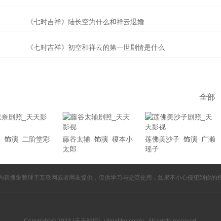
《七时吉祥》陆长空为什么和祥云退婚
《七时吉祥》初空和祥云的第一世剧情是什么
全部
奈
饰演
二阶堂彩
藤谷太辅
饰演
榎本小
莲佛美沙子
饰演
广濑
太郎
瑶子
内容搜集整理于互联网或者网友提供，仅供学习与交流使用，如果不小心侵犯到你的