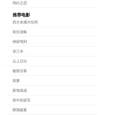
纯白之恋
推荐电影
四大名捕大结局
前任攻略
神探驾到
张三丰
云上日出
秘密访客
前妻
新地道战
风中的诺言
限期破案