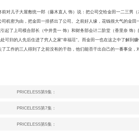
终前对儿子大屋敷统一郎（藤木直人 饰）说：把公司交给金田一二三男（
公司机密为由，把金田一排挤出了公司。之前好人缘，花钱很大气的金田
引起了上司模合部长（中井贵一 饰）和财务部会计二阶堂（香里奈 饰）
处可归的人先后住进了穷人之家“幸福荘”。而金田一也在这之中了解到赚
失了工作的三人得到了之前没有的干劲，他们能否干出自己的一番事业，
PRICELESS第9集：
PRICELESS第7集：
PRICELESS第5集：