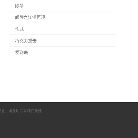
除暴
艋舺之江湖再现
伤城
巧克力重击
爱到底
权益，请及时联系我们删除。