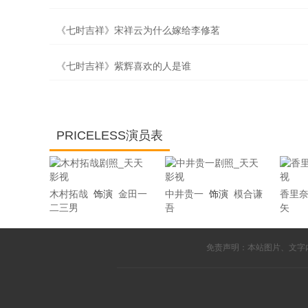
《七时吉祥》宋祥云为什么嫁给李修茗
《七时吉祥》紫辉喜欢的人是谁
PRICELESS演员表
木村拓哉
饰演
金田一
中井贵一
饰演
模合谦
香里
二三男
吾
矢
免责声明：本站图片、文字