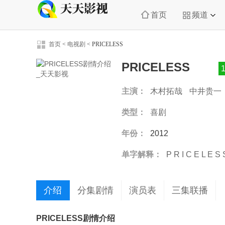
首页
频道
首页
<
电视剧
<
PRICELESS
PRICELESS
主演：
木村拓哉
中井贵一
美沙子
升毅
类型：
喜剧
年份：
2012
单字解释：
P
R
I
C
E
L
E
S
介绍
分集剧情
演员表
三集联播
PRICELESS剧情介绍