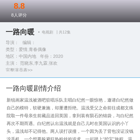
8.8
8
人评分
一路向暖
电视剧
共12集
导演： 编辑：
类型：
爱情,青春偶像
地区：中国内地 年份：
2020
主演： 范晓东,李九霖,张欢
完整演员表>>
一路向暖剧情介绍
新锐画家温浅被酒吧驻唱乐队主唱白纪然一眼惊艳，邀请白纪然做
自己的模特，软硬兼施，却屡遭拒绝。温浅受父之命前往成都文殊
院取一件母亲生前藏品送回英国，拿到装有陨石的锦袋，与白纪然
再次不期而遇。白纪然认出温浅就是自己儿时在英国认识的小丫
头，温浅却不记得他。两人误打误撞，一个因为丢了背包没证没钱
没手机，一个想要躲避狂热粉丝的追求，一起踏上“护宝”旅程。温