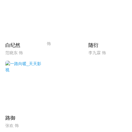
饰
白纪然
随衍
范晓东 饰
李九霖 饰
路御
张欢 饰