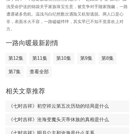
浅受命护送的锦袋关乎家族珠宝生意，被竞争对手随家觊觎，一路
遭遇诸多危机。温浅与白纪然数次遇险又机智逃脱。两人口是心
非，表面水火不容，一路磕磕绊绊，其实早已不知不觉喜欢上对
方。
一路向暖最新剧情
第12集
第11集
第10集
第9集
第8集
第7集
查看全部
相关文章推荐
《七时吉祥》初空祥云第五次历劫的结局是什么
《七时吉祥》沧海变魔头灭帝休族的真相是什么
《七时吉祥》明月公主和沧海是什么关系