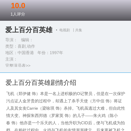
10.0
1
人评分
爱上百分百英雄
电视剧
共集
导演： 编辑：
类型：
喜剧,动作
地区：中国香港 年份：
1997年
主演：
完整演员表>>
爱上百分百英雄剧情介绍
飞机（郑伊健 饰）本是一名上进积极的O记警员，但是在一次保护
污点证人金牙贵的过程中，却遇上了杀手天使（方中信 饰）将证
人及其女友Carrie（梁咏琪 饰）杀掉。飞机虽逃过大难，但自此性
情大变。神探朱西邦德（罗家英 饰）的儿子——朱火鸡（陈小
春 饰）他亦是一个乐天的人，当他升职为CID后，便与飞机成为拍
档。在相处过程中，火鸡与飞机的友情渐渐建立，后来更被飞机之