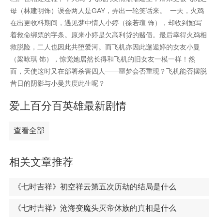
母（林建明饰）误会两人是GAY，弄出一轮笑话来。 一天，火鸡
在出更收料期间，遇见梦中情人小婷（徐若瑄 饰），却收到她写
着救命绑票的字条。原来小婷是欠高利贷的赌债。最后幸得火鸡相
救脱险，二人也因此共堕爱河。而飞机亦因此邂逅婷的女友小曼
（梁咏琪 饰），惊觉她居然长得和飞机的旧女友一模一样！然
而，天使这时又在部署杀害四人——噩梦会否重现？飞机能否摆脱
昔日的阴影与小曼共度此生呢？
爱上百分百英雄最新剧情
查看全部
相关文章推荐
《七时吉祥》初空祥云第五次历劫的结局是什么
《七时吉祥》沧海变魔头灭帝休族的真相是什么