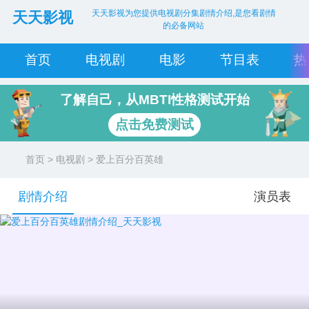
天天影视为您提供电视剧分集剧情介绍,是您看剧情
天天影视
的必备网站
首页
电视剧
电影
节目表
热
了解自己，从MBTI性格测试开始
点击免费测试
首页
>
电视剧
> 爱上百分百英雄
剧情介绍
演员表