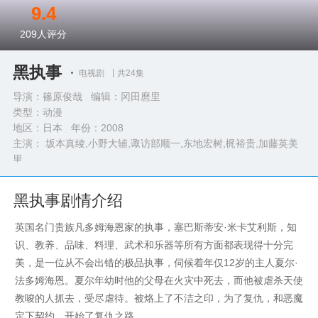
9.4
209
人评分
黑执事
电视剧
共24集
导演：篠原俊哉 编辑：冈田麿里
类型：
动漫
地区：日本 年份：
2008
主演： 坂本真绫,小野大辅,诹访部顺一,东地宏树,梶裕贵,加藤英美
里
完整演员表>>
黑执事剧情介绍
英国名门贵族凡多姆海恩家的执事，塞巴斯蒂安·米卡艾利斯，知
识、教养、品味、料理、武术和乐器等所有方面都表现得十分完
美，是一位从不会出错的极品执事，伺候着年仅12岁的主人夏尔·
法多姆海恩。夏尔年幼时他的父母在火灾中死去，而他被虐杀天使
教唆的人抓去，受尽虐待。被烙上了不洁之印，为了复仇，和恶魔
定下契约，开始了复仇之路。