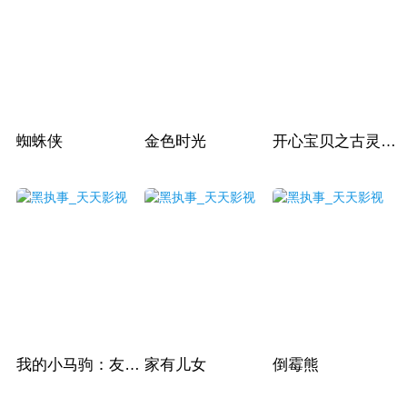
蜘蛛侠
金色时光
开心宝贝之古灵星历险记
我的小马驹：友谊大魔法第一季
家有儿女
倒霉熊