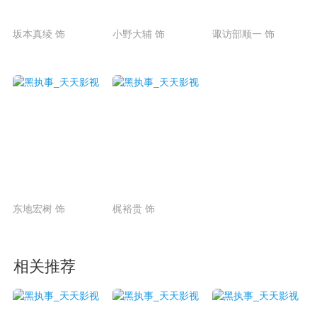
坂本真绫 饰
小野大辅 饰
诹访部顺一 饰
东地宏树 饰
梶裕贵 饰
相关推荐