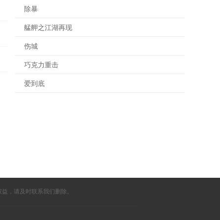
除暴
艋舺之江湖再现
伤城
巧克力重击
爱到底
权益，请及时联系我们删除。