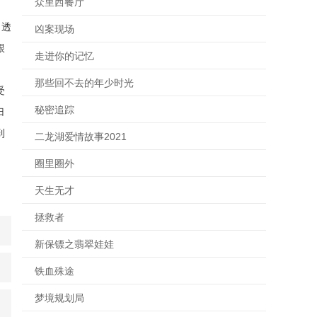
众里西餐厅
日透
凶案现场
跟
走进你的记忆
那些回不去的年少时光
受
秘密追踪
归
到
二龙湖爱情故事2021
圈里圈外
天生无才
拯救者
新保镖之翡翠娃娃
铁血殊途
梦境规划局