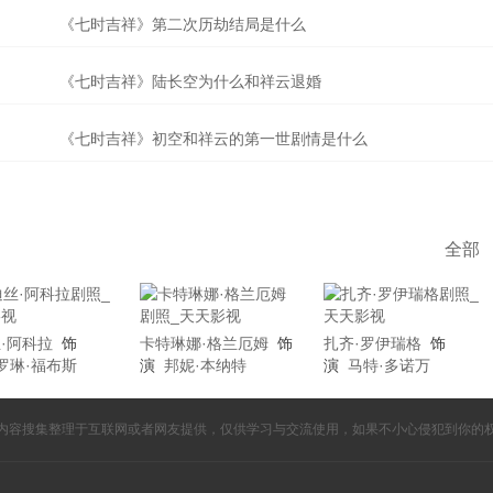
《七时吉祥》第二次历劫结局是什么
《七时吉祥》陆长空为什么和祥云退婚
《七时吉祥》初空和祥云的第一世剧情是什么
全部
·阿科拉
饰
卡特琳娜·格兰厄姆
饰
扎齐·罗伊瑞格
饰
罗琳·福布斯
演
邦妮·本纳特
演
马特·多诺万
内容搜集整理于互联网或者网友提供，仅供学习与交流使用，如果不小心侵犯到你的