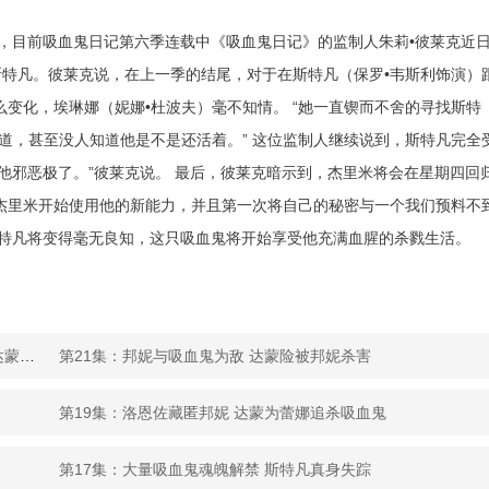
，目前吸血鬼日记第六季连载中《吸血鬼日记》的监制人朱莉•彼莱克近
特凡。彼莱克说，在上一季的结尾，对于在斯特凡（保罗•韦斯利饰演）
变化，埃琳娜（妮娜•杜波夫）毫不知情。 “她一直锲而不舍的寻找斯特
道，甚至没人知道他是不是还活着。” 这位监制人继续说到，斯特凡完全
他邪恶极了。”彼莱克说。 最后，彼莱克暗示到，杰里米将会在星期四回
杰里米开始使用他的新能力，并且第一次将自己的秘密与一个我们预料不
斯特凡将变得毫无良知，这只吸血鬼将开始享受他充满血腥的杀戮生活。
第22集：吸血鬼日记第七季大结局：洛恩佐险被邦妮杀害 达蒙洛恩佐嗜杀成性
第21集：邦妮与吸血鬼为敌 达蒙险被邦妮杀害
第19集：洛恩佐藏匿邦妮 达蒙为蕾娜追杀吸血鬼
第17集：大量吸血鬼魂魄解禁 斯特凡真身失踪