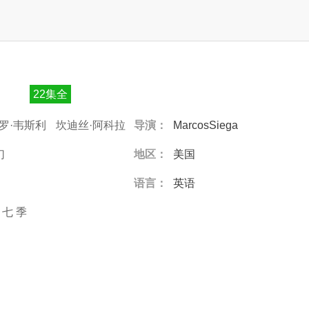
22集全
罗·韦斯利
坎迪丝·阿科拉
导演：
MarcosSiega
罗伊瑞格
马修·戴维斯
幻
地区：
美国
语言：
英语
七
季