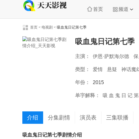
首页
频道
首页
<
电视剧
<
吸血鬼日记第七季
吸血鬼日记第七季
主演：
伊恩·萨默海尔德
保
卡特琳娜·格兰厄姆
扎齐·
类型：
爱情
悬疑
神话魔
年份：
2015
单字解释：
吸
血
鬼
日
记
第
介绍
分集剧情
演员表
三集联播
吸血鬼日记第七季剧情介绍