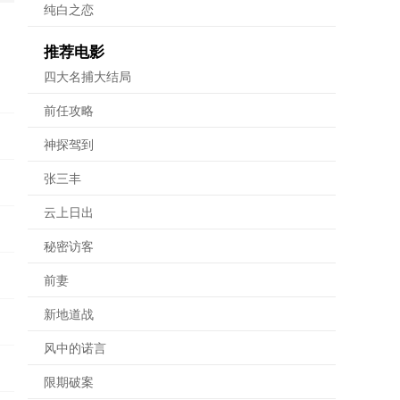
纯白之恋
推荐电影
四大名捕大结局
前任攻略
神探驾到
张三丰
云上日出
秘密访客
前妻
新地道战
风中的诺言
限期破案