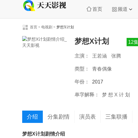
首页
频道
首页
<
电视剧
<
梦想X计划
梦想X计划
12
主演：
王若涵
张腾
类型：
青春偶像
年份：
2017
单字解释：
梦
想
X
计
划
介绍
分集剧情
演员表
三集联播
梦想X计划剧情介绍