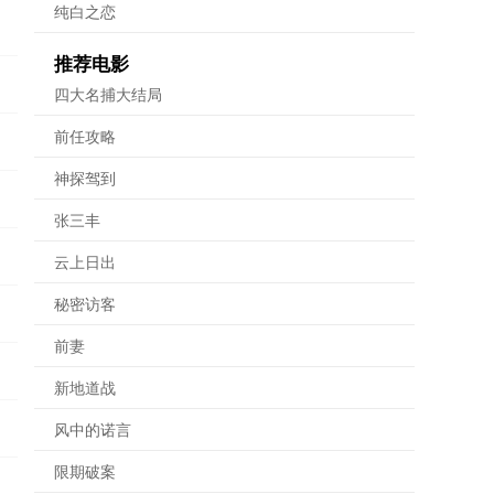
纯白之恋
推荐电影
四大名捕大结局
前任攻略
神探驾到
张三丰
云上日出
秘密访客
前妻
新地道战
风中的诺言
限期破案