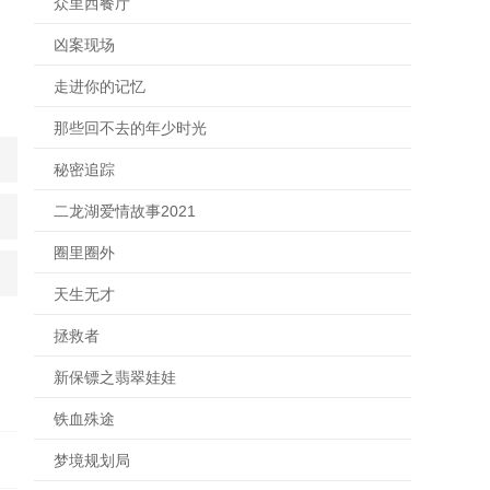
众里西餐厅
凶案现场
走进你的记忆
那些回不去的年少时光
秘密追踪
二龙湖爱情故事2021
圈里圈外
天生无才
拯救者
新保镖之翡翠娃娃
铁血殊途
梦境规划局