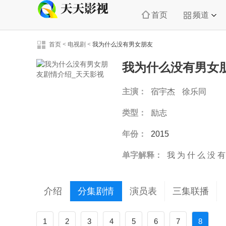
首页
频道
首页
<
电视剧
<
我为什么没有男女朋友
我为什么没有男女
主演：
宿宇杰
徐乐同
类型：
励志
年份：
2015
单字解释：
我
为
什
么
没
有
介绍
分集剧情
演员表
三集联播
1
2
3
4
5
6
7
8