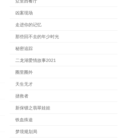
众里西餐厅
凶案现场
走进你的记忆
那些回不去的年少时光
秘密追踪
二龙湖爱情故事2021
圈里圈外
天生无才
拯救者
新保镖之翡翠娃娃
铁血殊途
梦境规划局