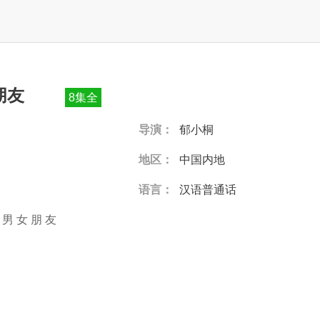
朋友
8集全
导演：
郁小桐
地区：
中国内地
语言：
汉语普通话
男
女
朋
友