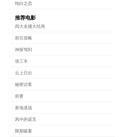
纯白之恋
推荐电影
四大名捕大结局
前任攻略
神探驾到
张三丰
云上日出
秘密访客
前妻
新地道战
风中的诺言
限期破案