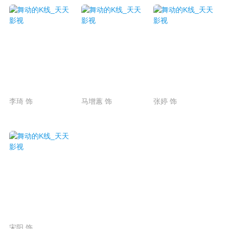
李琦 饰
马增蕙 饰
张婷 饰
宋阳 饰