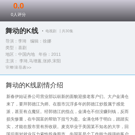
0.0
0
人评分
舞动的K线
电视剧
共30集
导演：李琦 编辑：徐娜
类型：
喜剧
地区：中国内地 年份：
2011
主演： 李琦,马增蕙,张婷,宋阳
完整演员表>>
舞动的K线剧情介绍
新春伊始证券公司营业部以崭新的面貌迎接老客户们。大户金满仓
来了，要拜郭德江为师。在股市沉浮多年的郭德江炒股属于感觉
派，甚至有点魔怔。经郭德江的指点，金满仓不但没赚到钱，反而
损失惨重，在牛国富的帮助下扭亏为盈。金满仓终于明白，踏踏实
实，才能在股市里有所收获。麦克毕业于美国某不知名的大学，回
国后面对就业压力索性投身股市。牛国富是个工作能力很强的客户