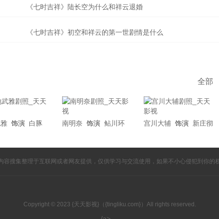
《七时吉祥》陆长空为什么和祥云退婚
《七时吉祥》初空和祥云的第一世剧情是什么
全部
武雅
饰演
白豚
南明奈
饰演
鲇川环
宫川大辅
饰演
新庄彻
内容搜集整理于互联网或者网友提供，仅供学习与交流使用，如果不小心侵犯到你的
Copyright © 2023 {天天影视}（{tingliku.com}）All rights reserved.
/a>