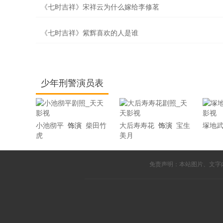
《七时吉祥》宋祥云为什么嫁给李修茗
《七时吉祥》紫辉喜欢的人是谁
少年刑警演员表
小池彻平
饰演
柴田竹
大后寿寿花
饰演
宝生
塚地
虎
美月
免责声明：本站图片、文字