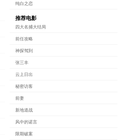
纯白之恋
推荐电影
四大名捕大结局
前任攻略
神探驾到
张三丰
云上日出
秘密访客
前妻
新地道战
风中的诺言
限期破案