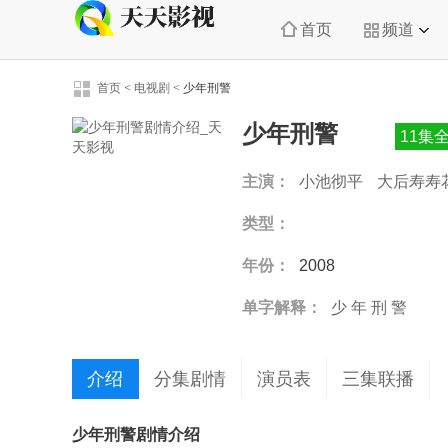
首页
频道
首页
<
电视剧
<
少年刑警
少年刑警
11集
主演：
小池彻平
大后寿寿
川大辅
真矢美纪
类型：
年份：
2008
单字解释：
少
年
刑
警
介绍
分集剧情
演员表
三集联播
少年刑警剧情介绍