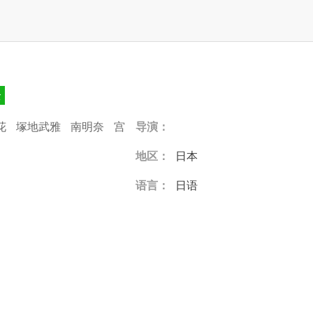
全
花
塚地武雅
南明奈
宫
导演：
地区：
日本
语言：
日语