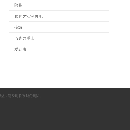
除暴
艋舺之江湖再现
伤城
巧克力重击
爱到底
权益，请及时联系我们删除。