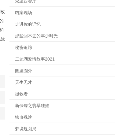
众里西餐厅
剧改
凶案现场
的
走进你的记忆
和
那些回不去的年少时光
挑战
秘密追踪
二龙湖爱情故事2021
圈里圈外
天生无才
拯救者
新保镖之翡翠娃娃
铁血殊途
梦境规划局