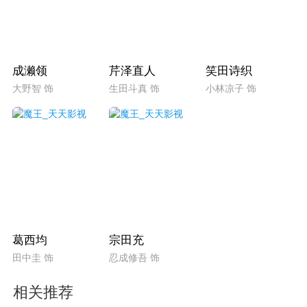
成濑领
芹泽直人
笑田诗织
大野智 饰
生田斗真 饰
小林凉子 饰
葛西均
宗田充
田中圭 饰
忍成修吾 饰
相关推荐