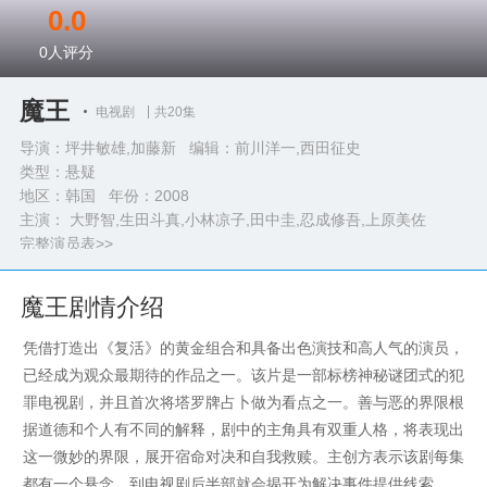
0.0
0
人评分
魔王
电视剧
共20集
导演：坪井敏雄,加藤新 编辑：前川洋一,西田征史
类型：
悬疑
地区：韩国 年份：
2008
主演： 大野智,生田斗真,小林凉子,田中圭,忍成修吾,上原美佐
完整演员表>>
魔王剧情介绍
凭借打造出《复活》的黄金组合和具备出色演技和高人气的演员，
已经成为观众最期待的作品之一。该片是一部标榜神秘谜团式的犯
罪电视剧，并且首次将塔罗牌占卜做为看点之一。善与恶的界限根
据道德和个人有不同的解释，剧中的主角具有双重人格，将表现出
这一微妙的界限，展开宿命对决和自我救赎。主创方表示该剧每集
都有一个悬念，到电视剧后半部就会揭开为解决事件提供线索