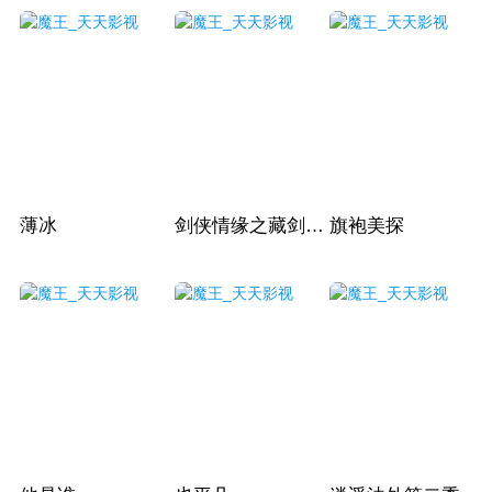
薄冰
剑侠情缘之藏剑山庄
旗袍美探