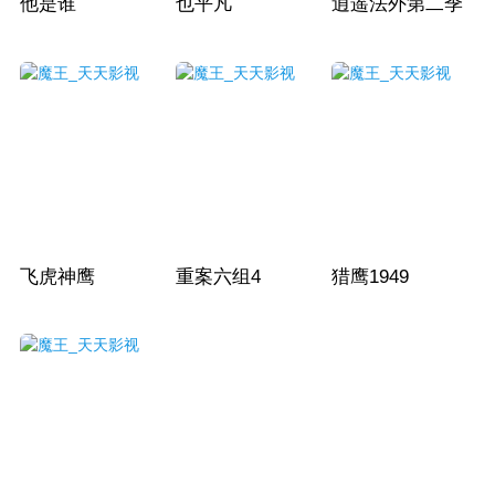
他是谁
也平凡
逍遥法外第二季
飞虎神鹰
重案六组4
猎鹰1949