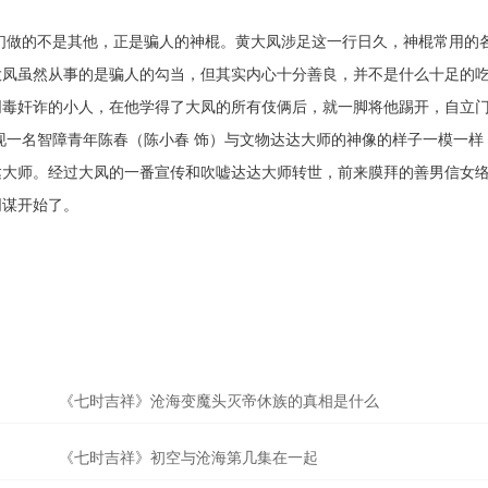
们做的不是其他，正是骗人的神棍。黄大凤涉足这一行日久，神棍常用的
大凤虽然从事的是骗人的勾当，但其实内心十分善良，并不是什么十足的
阴毒奸诈的小人，在他学得了大凤的所有伎俩后，就一脚将他踢开，自立
现一名智障青年陈春（陈小春 饰）与文物达达大师的神像的样子一模一样
达大师。经过大凤的一番宣传和吹嘘达达大师转世，前来膜拜的善男信女
阴谋开始了。
《七时吉祥》沧海变魔头灭帝休族的真相是什么
《七时吉祥》初空与沧海第几集在一起