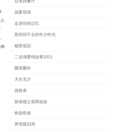
众里西餐厅
各
凶案现场
吃人
走进你的记忆
门
那些回不去的年少时光
，
秘密追踪
络绎
二龙湖爱情故事2021
圈里圈外
天生无才
拯救者
新保镖之翡翠娃娃
铁血殊途
梦境规划局