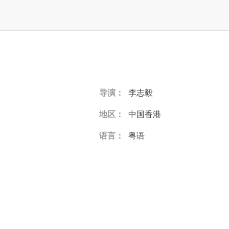
导演：
李志毅
地区：
中国香港
语言：
粤语