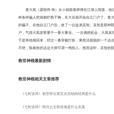
黄大凤（梁朝伟 饰）从小就跟着师傅在江湖上闯荡，他
种各样骗人把戏都烂熟于胸，长大后就开始自立门户了。黄
的骗子。在他自立门户后，收了一位徒弟吴智。吴智是那种
户，气得大凤发誓要干一番大事业。 一次偶然机会，大凤发
于是将他领回来，经过一番穿戴打扮，果然活脱脱的一个达
不绝，陈春扮的达达大师可谓一鸣惊人。然而这时，吴智的
救世神棍最新剧情
救世神棍相关文章推荐
《七时吉祥》初空祥云第五次历劫的结局是什么
《七时吉祥》明月公主和沧海是什么关系