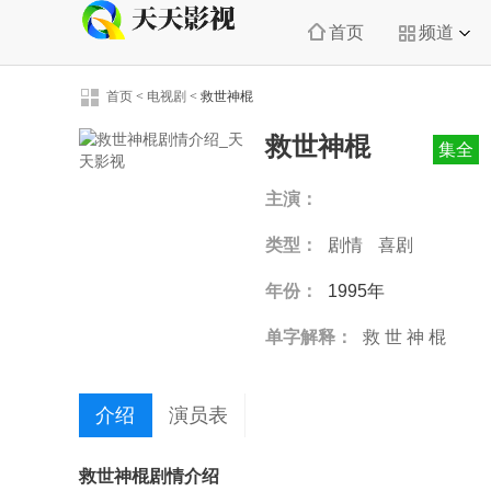
首页
频道
首页
<
电视剧
<
救世神棍
救世神棍
集全
主演：
类型：
剧情
喜剧
年份：
1995年
单字解释：
救
世
神
棍
介绍
演员表
救世神棍剧情介绍