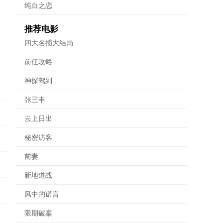
纯白之恋
推荐电影
四大名捕大结局
前任攻略
神探驾到
张三丰
云上日出
秘密访客
前妻
新地道战
风中的诺言
限期破案