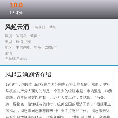
10.0
1
人评分
风起云涌
电视剧
共集
导演：陈国星 编辑：
类型：
剧情,历史
地区：中国内地 年份：
2005年
主演：
完整演员表>>
风起云涌剧情介绍
1949年，国民党旧政权在全国范围内行将土崩瓦解。然而，即将
掌权的共产党人面对的却是一个重大的经济难题：市场混乱，物资
奇缺，通货膨胀难以控制，几万万人要工作，要吃饭。 “当务之
急，要物色一位懂经济的帅才，统帅全国的经济工作。” 根据毛主
席指示，周恩来同志推荐陈云回中央主持财经工作。 周恩来告诉
在东北解放区主持经济工作多年的陈云，“我们要进城了，交给共