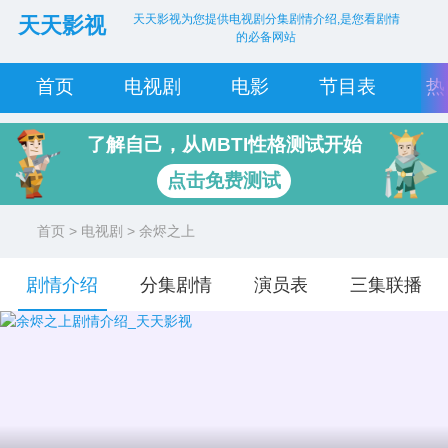
天天影视为您提供电视剧分集剧情介绍,是您看剧情
天天影视
的必备网站
首页
电视剧
电影
节目表
热
了解自己，从MBTI性格测试开始
点击免费测试
首页
>
电视剧
> 余烬之上
剧情介绍
分集剧情
演员表
三集联播