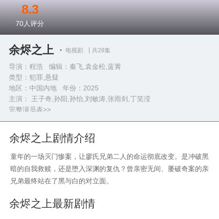
8.3
70
人评分
余烬之上
电视剧
共28集
导演：程浩 编辑：秦飞,袁金松,蓝菁
类型：
犯罪,悬疑
地区：中国内地 年份：
2025
主演： 王子奇,孙阳,孙怡,刘敏涛,张雨剑,丁笑滢
完整演员表>>
余烬之上剧情介绍
童年的一场灭门惨案，让廖氏兄弟二人的命运彻底改变。是冲破黑
暗的自我救赎，还是堕入深渊的复仇？曾亲密无间、屡破奇案的亲
兄弟最终站在了黑与白的对立面。
余烬之上最新剧情