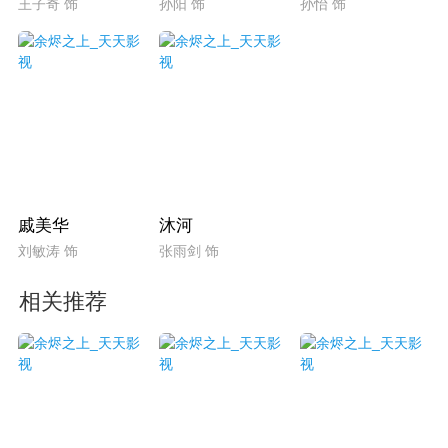
王子奇 饰
孙阳 饰
孙怡 饰
戚美华
沐河
刘敏涛 饰
张雨剑 饰
相关推荐