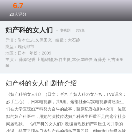
6.7
28
人评分
妇产科的女人们
电视剧
共9集
导演：岩本仁志,久保田充 编辑：大石静
类型：
现代都市
地区：日本 年份：
2009
主演： 藤原纪香,上地雄辅,板谷由夏,本仮屋唯佳,近藤芳正,吉田里
琴
完整演员表>>
妇产科的女人们剧情介绍
《妇产科的女人们》（日文：ギネ 产妇人科の女たち，TVB译名：
妙手兰心），日本电视剧，共9集。这部社会写实电视剧讲述医生
们在大学医院妇产科努力奋斗的故事，藤原纪香在剧中扮演一位沉
默的妇产科医生，用她的演技传达妇产科医生严重不足的这个社会
问题现状。 《妇产科的女人们》改编自现役妇产科医生冈井崇的
小说，描写了现在日本妇产科的很多严重问题，例如他们曾经连续