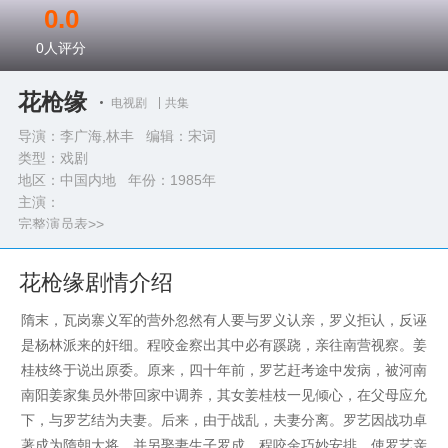
0.0
0
人评分
花枪缘
电视剧
共集
导演：李广海,林丰 编辑：宋词
类型：
戏剧
地区：中国内地 年份：
1985年
主演：
完整演员表>>
花枪缘剧情介绍
隋末，瓦岗寨义军的营外忽然有人要与罗义认亲，罗义拒认，反诬
是杨林派来的奸细。程咬金察出其中必有蹊跷，亲往南营视察。姜
桂枝终于说出原委。原来，四十年前，罗艺赶考途中发病，被河南
南阳姜家集员外带回家中调养，其女姜桂枝一见倾心，在父母应允
下，与罗艺结为夫妻。后来，由于战乱，夫妻分离。罗艺因战功卓
著成为隋朝大将，并另娶妻生子罗成。程咬金巧妙安排，使罗艺亲