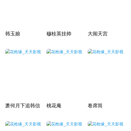
韩玉娘
穆桂英挂帅
大闹天宫
萧何月下追韩信
桃花庵
卷席筒