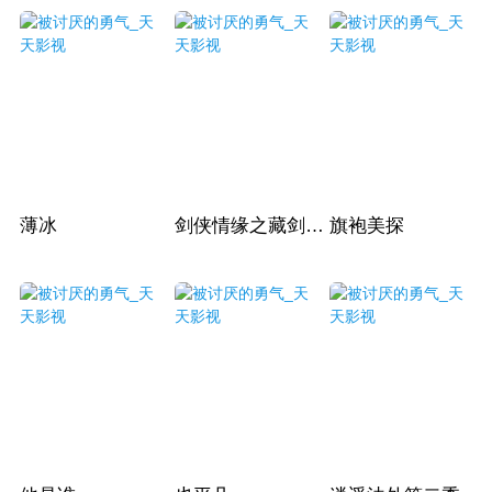
薄冰
剑侠情缘之藏剑山庄
旗袍美探