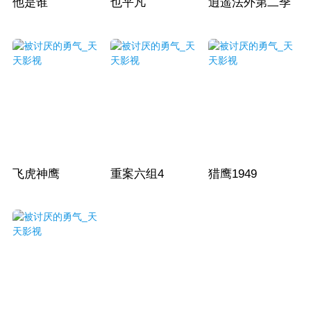
他是谁
也平凡
逍遥法外第二季
飞虎神鹰
重案六组4
猎鹰1949