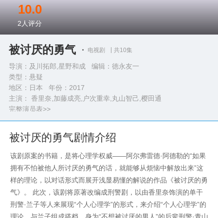
10.0
2
人评分
被讨厌的勇气
电视剧
共10集
导演：及川拓郎,星野和成 编辑：徳永友一
类型：
悬疑
地区：日本 年份：
2017
主演： 香里奈,加藤成亮,户次重幸,丸山智己,樱田通
完整演员表>>
被讨厌的勇气剧情介绍
该剧原案的书籍，是将心理学权威——阿尔弗雷德·阿德勒的“如果
拥有不怕被他人所讨厌的勇气的话，就能够从烦恼中解放出来”这
样的理论，以对话形式而展开浅显易懂的解说的作品《被讨厌的勇
气》。 此次，该剧将原著改编成刑警剧，以由香里奈饰演的单干
刑警·兰子等人来展现“个人心理学”的形式，来介绍“个人心理学”的
理论。与兰子组成搭档、身为“不想被讨厌的男人”的后辈刑警·青山