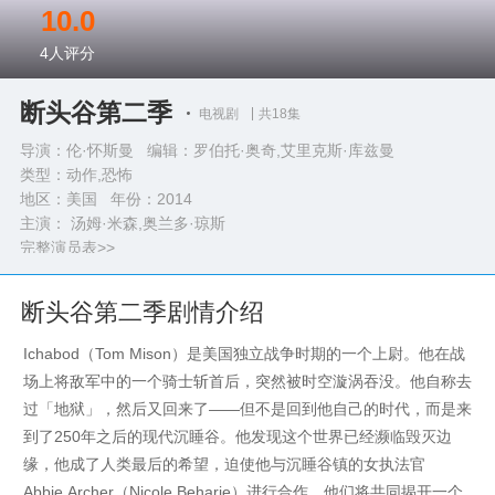
10.0
4
人评分
断头谷第二季
电视剧
共18集
导演：伦·怀斯曼 编辑：罗伯托·奥奇,艾里克斯·库兹曼
类型：
动作,恐怖
地区：美国 年份：
2014
主演： 汤姆·米森,奥兰多·琼斯
完整演员表>>
断头谷第二季剧情介绍
Ichabod（Tom Mison）是美国独立战争时期的一个上尉。他在战
场上将敌军中的一个骑士斩首后，突然被时空漩涡吞没。他自称去
过「地狱」，然后又回来了——但不是回到他自己的时代，而是来
到了250年之后的现代沉睡谷。他发现这个世界已经濒临毁灭边
缘，他成了人类最后的希望，迫使他与沉睡谷镇的女执法官
Abbie Archer（Nicole Beharie）进行合作。他们将共同揭开一个