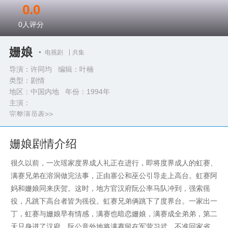
0.0
0
人评分
姗娘
电视剧
共集
导演：许同均 编辑：叶楠
类型：
剧情
地区：中国内地 年份：
1994年
主演：
完整演员表>>
姗娘剧情介绍
很久以前，一次瑶家度界成人礼正在进行，即将度界成人的虹赛、
满赛兄弟在溶洞做完法事，正由寨公和巫公引导走上高台。虹赛阿
妈和姗娘同来庆贺。这时，地方官汉府阮公率马队冲到，强索徭
役，凡跳下高台者皆为徭役。虹赛兄弟俩跳下了度界台。一家出一
丁，虹赛与姗娘早有情感，满赛也暗恋姗娘，满赛成全弟弟，第二
天只身进了汉府。阮公意外地将满赛留在军营习武，不准回家省