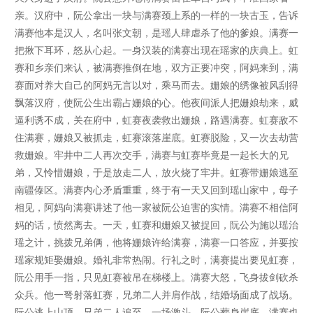
亲。汉府中，阮公拿出一块与满赛颈上系的一样的一块古玉，告诉
满赛他本是汉人，名叫张文朝，是瑶人肆虐杀了他的爹娘。满赛一
把揪下耳环，怒从心起。一身汉装的满赛出现在瑶家的庆典上。虹
赛和乡亲们来认，被满赛推倒在地，双方正要冲突，阿妈来到，满
赛面对养大自己的阿妈无言以对，乘马而去。姗娘的绣像被风刮得
飘落汉府，使阮公生出霸占姗娘的心。他夜间派人把姗娘劫来，威
逼利诱不成，关在府中，虹赛夜袭救出姗娘，路遇满赛。虹赛敌不
住满赛，姗娘又被抓走，虹赛滚落崖底。虹赛脱险，又一次去劫营
救姗娘。牢井中二人再次交手，满赛与虹赛毕竟是一起长大的兄
弟，又怜惜姗娘，于是放走二人，放火烧了牢井。虹赛带姗娘逃至
南疆傣区。满赛内心矛盾重重，终于有一天又回到瑶山家中，母子
相见，阿妈向满赛讲述了他一家被阮公迫害的实情。满赛不相信阿
妈的话，愤然离去。一天，虹赛和姗娘又被捉回，阮公为施以瑶治
瑶之计，挑拨兄弟俩，他将姗娘许给满赛，满赛一口答应，并要按
瑶家规矩娶姗娘。婚礼非常热闹。行礼之时，满赛提出要见虹赛，
阮公用手一指，只见虹赛被吊在梯楼上。满赛大怒，飞身拔剑砍杀
众兵。他一弩射落虹赛，兄弟二人并肩作战，结婚场面成了战场。
阮公逃上山顶，兄弟二人追至，一场激斗，阮公葬身崖底，满赛也