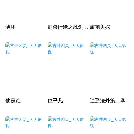
薄冰
剑侠情缘之藏剑山庄
旗袍美探
他是谁
也平凡
逍遥法外第二季