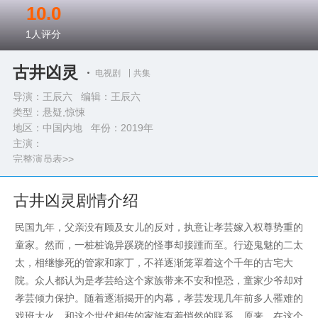
10.0
1
人评分
古井凶灵
电视剧
共集
导演：王辰六 编辑：王辰六
类型：
悬疑,惊悚
地区：中国内地 年份：
2019年
主演：
完整演员表>>
古井凶灵剧情介绍
民国九年，父亲没有顾及女儿的反对，执意让孝芸嫁入权尊势重的
童家。然而，一桩桩诡异蹊跷的怪事却接踵而至。行迹鬼魅的二太
太，相继惨死的管家和家丁，不祥逐渐笼罩着这个千年的古宅大
院。众人都认为是孝芸给这个家族带来不安和惶恐，童家少爷却对
孝芸倾力保护。随着逐渐揭开的内幕，孝芸发现几年前多人罹难的
戏班大火，和这个世代相传的家族有着悄然的联系。原来，在这个