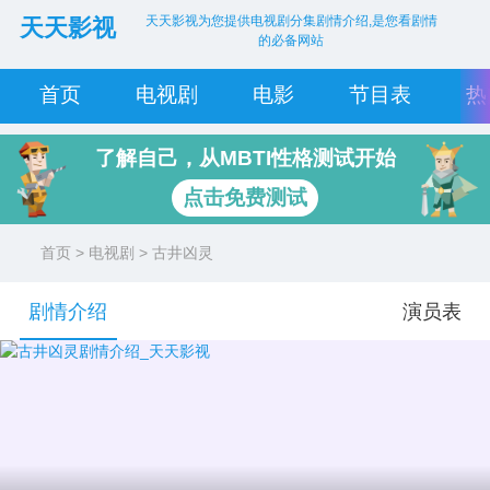
天天影视为您提供电视剧分集剧情介绍,是您看剧情
天天影视
的必备网站
首页
电视剧
电影
节目表
热
了解自己，从MBTI性格测试开始
点击免费测试
首页
>
电视剧
> 古井凶灵
剧情介绍
演员表