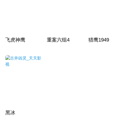
飞虎神鹰
重案六组4
猎鹰1949
黑冰