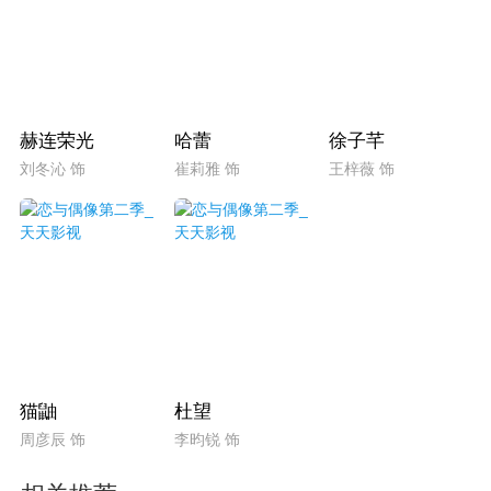
赫连荣光
哈蕾
徐子芊
刘冬沁 饰
崔莉雅 饰
王梓薇 饰
猫鼬
杜望
周彦辰 饰
李昀锐 饰