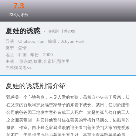
7.3
238
人评分
夏娃的诱惑
电视剧
共20集
导演：Chul.soo,Han 编辑：Ji.hyun,Park
类型：
爱情
地区：韩国 年份：
2000
主演： 张东健,蔡琳,金素妍,甄美里
完整演员表>>
夏娃的诱惑剧情介绍
甄善美一个心地善良，人见人爱的女孩，虽然自小失去了母亲，却
在父亲的百般呵护及隔壁家母子的疼爱下成长。某日，任职於建部
公司的爸爸因工地发生意外造成工人死亡，於是将孤苦伶仃的工人
之女迎美带回，并安排他暂时住在善美的青梅竹马朋友，佑振哥的
摄影工作室。自小缺乏家庭温暖的迎美看到善美受到大家的宠爱嫉
妒不已，于是想尽办法与善美争宠作对，甚至决定夺取善美的最