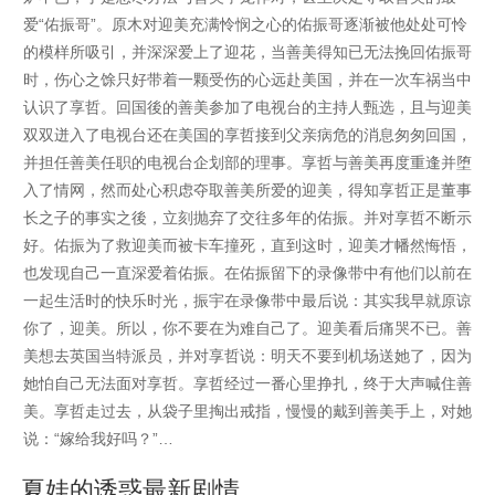
爱“佑振哥”。原木对迎美充满怜悯之心的佑振哥逐渐被他处处可怜
的模样所吸引，并深深爱上了迎花，当善美得知已无法挽回佑振哥
时，伤心之馀只好带着一颗受伤的心远赴美国，并在一次车祸当中
认识了享哲。回国後的善美参加了电视台的主持人甄选，且与迎美
双双迸入了电视台还在美国的享哲接到父亲病危的消息匆匆回国，
并担任善美任职的电视台企划部的理事。享哲与善美再度重逢并堕
入了情网，然而处心积虑夺取善美所爱的迎美，得知享哲正是董事
长之子的事实之後，立刻抛弃了交往多年的佑振。并对享哲不断示
好。佑振为了救迎美而被卡车撞死，直到这时，迎美才幡然悔悟，
也发现自己一直深爱着佑振。在佑振留下的录像带中有他们以前在
一起生活时的快乐时光，振宇在录像带中最后说：其实我早就原谅
你了，迎美。所以，你不要在为难自己了。迎美看后痛哭不已。善
美想去英国当特派员，并对享哲说：明天不要到机场送她了，因为
她怕自己无法面对享哲。享哲经过一番心里挣扎，终于大声喊住善
美。享哲走过去，从袋子里掏出戒指，慢慢的戴到善美手上，对她
说：“嫁给我好吗？”…
夏娃的诱惑最新剧情