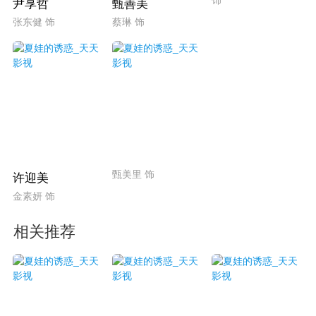
饰
尹享哲
甄善美
张东健 饰
蔡琳 饰
甄美里 饰
许迎美
金素妍 饰
相关推荐