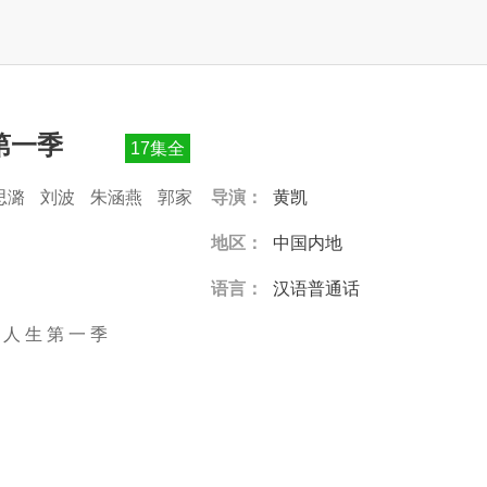
第一季
17集全
思潞
刘波
朱涵燕
郭家
导演：
黄凯
地区：
中国内地
语言：
汉语普通话
人
生
第
一
季