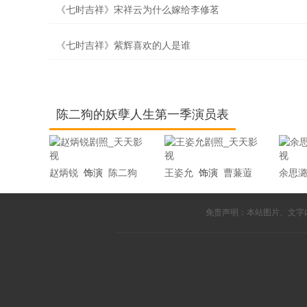
《七时吉祥》宋祥云为什么嫁给李修茗
《七时吉祥》紫辉喜欢的人是谁
陈二狗的妖孽人生第一季演员表
赵炳锐
饰演
陈二狗
王姿允
饰演
曹蒹蕸
余思
免责声明：本站图片、文字