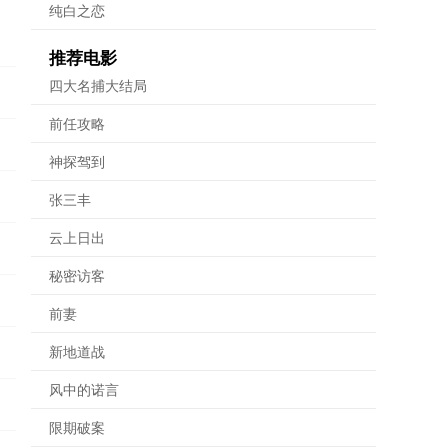
纯白之恋
推荐电影
四大名捕大结局
前任攻略
神探驾到
张三丰
云上日出
秘密访客
前妻
新地道战
风中的诺言
限期破案