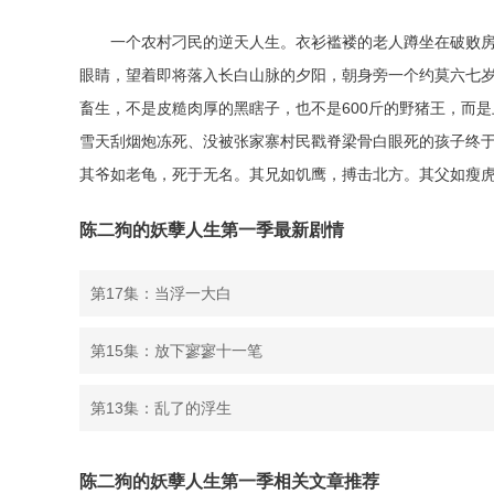
一个农村刁民的逆天人生。衣衫褴褛的老人蹲坐在破败
眼睛，望着即将落入长白山脉的夕阳，朝身旁一个约莫六七岁
畜生，不是皮糙肉厚的黑瞎子，也不是600斤的野猪王，而是
雪天刮烟炮冻死、没被张家寨村民戳脊梁骨白眼死的孩子终
其爷如老龟，死于无名。其兄如饥鹰，搏击北方。其父如瘦虎
陈二狗的妖孽人生第一季最新剧情
第17集：当浮一大白
第15集：放下寥寥十一笔
第13集：乱了的浮生
陈二狗的妖孽人生第一季相关文章推荐