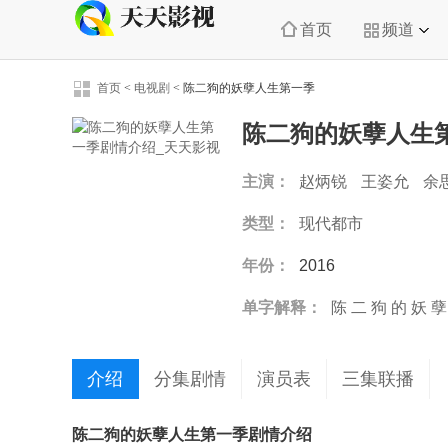
首页
频道
首页
<
电视剧
<
陈二狗的妖孽人生第一季
陈二狗的妖孽人生
主演：
赵炳锐
王姿允
余
诺
类型：
现代都市
年份：
2016
单字解释：
陈
二
狗
的
妖
孽
介绍
分集剧情
演员表
三集联播
陈二狗的妖孽人生第一季剧情介绍