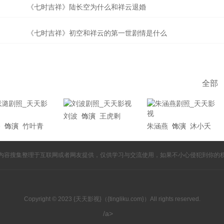
《七时吉祥》陆长空为什么和祥云退婚
《七时吉祥》初空和祥云的第一世剧情是什么
全部
刘波
饰演
王虎剩
潞
饰演
竹叶青
朱涵燕
饰演
沐小夭
内容搜集整理于互联网或者网友提供，仅供学习与交流使用，如果不小心侵犯到你的
Copyright © 2023 {天天影视}（{tingliku.com}）All rights reserved.
/a>