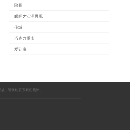
除暴
艋舺之江湖再现
伤城
巧克力重击
爱到底
权益，请及时联系我们删除。