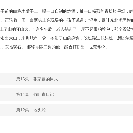
房子前的白桦木墩子上，喝一口自制的烧酒，抽一口极烈的青蛤蟆旱烟，
、正陪着一黑一白两头土狗玩耍的小孩子说道：“浮生，最让东北虎忌惮
上了山的守山犬。” 许多年后，老人躺进了一座不起眼的坟包，那个没被
于走出大山，来到城市，像一条进了山的疯狗，咬过跪过低头过，所以荣
，东临碣石。 那绰号陈二狗的他，能否打拼出一世荣华？。
第16集：张家寨的男人
第14集：竹叶青日记
第12集：地头蛇