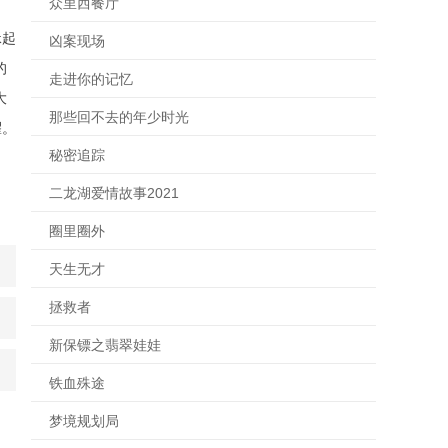
众里西餐厅
眯起
凶案现场
的
走进你的记忆
大
那些回不去的年少时光
耀。
秘密追踪
二龙湖爱情故事2021
圈里圈外
天生无才
拯救者
新保镖之翡翠娃娃
铁血殊途
梦境规划局