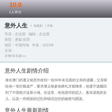
10.0
1
人评分
意外人生
电视剧
共集
导演：左志国 编辑：左志国
类型：
悬疑,犯罪
地区：中国内地 年份：
2023年
主演：
完整演员表>>
意外人生剧情介绍
身在澳门的潘义铭意外收到一份30年未见面的父亲的遗嘱，父亲留
给他一笔巨额遗产，要求潘义铭参加葬礼才能继承，他遵守遗嘱回
到了中国南方这座小城。在这里，有他曾经的恋人、素未谋面的女
儿，以及一些残留的记忆和错综交织的秘密与阴谋。
意外人生最新剧情