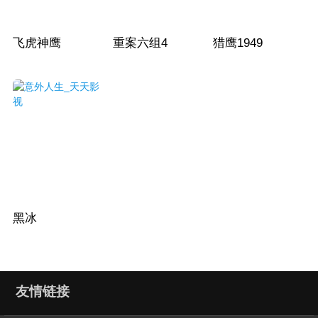
飞虎神鹰
重案六组4
猎鹰1949
黑冰
友情链接