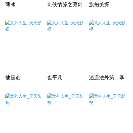
薄冰
剑侠情缘之藏剑山庄
旗袍美探
他是谁
也平凡
逍遥法外第二季