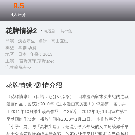
9.5
4
人评分
花牌情缘2
电视剧
共25集
导演：浅香守生 编辑：高山直也
类型：
喜剧,动漫
地区：日本 年份：
2013
主演： 宫野真守,茅野爱衣
完整演员表>>
花牌情缘2剧情介绍
《花牌情缘》（日语：ちはやふる），日本漫画家末次由纪的连载
漫画作品，曾获得2010年《这本漫画真厉害！》评选第一名，并
于2011年10月播出动画作品，全25话。 2012年6月13日宣布第二
季动画制作决定，播放时间在2013年1月11日。 本作故事分为
「小学生篇」与「高校生篇」，还是小学六年级的女主角绫濑千早
与十分热爱歌牌的绵谷新邂逅，他不仅让千早认识到把自己的梦想