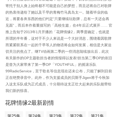
寄托于别人身上始终都不可能是自己的梦想，而且还将自己对歌牌
的热衷传递给了她以及千早的青梅竹马真岛太一。随着毕业的临
近，将要各奔东西的他们约定“只要继续玩歌牌，总有一天还会再
见面”，而后本作着重描写的「高校生篇」在4年后正式展开…… 官
推上告知于2013年1月开播的「花牌情缘2」两季度确定，也就是
所谓的半年番，这对于不少人来说是一个大好消息，围绕着因歌牌
而紧紧联系在一起的千早等人的物语将会如何发展，相信是大家迫
切关注的焦点了。继TV动画第二季的一些消息陆续放出后，此次
有关新作的OP主题歌担当者的情报得以发表!担当第二季OP的依旧
是曾为大家带来了第一季OP「YOUTHFUL」的摇滚乐队
99RadioService，至于歌名等信息现在还未公布，只能了解到目前
正在绝赞录音中。此外，作为支援成员的贝斯手Jigen将于今秋加
入这支乐队成为正式成员，十分期待这支正壮大起来的乐队能带给
我们新的惊喜。
花牌情缘2最新剧情
第25集
第24集
第23集
第22集
第21集