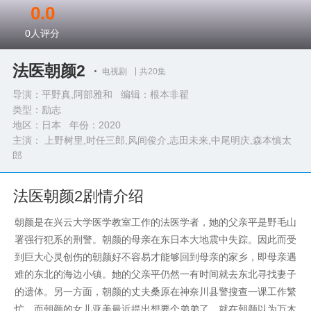
0.0
0
人评分
法医朝颜2
电视剧
共20集
导演：平野真,阿部雅和 编辑：根本非翟
类型：
励志
地区：日本 年份：
2020
主演： 上野树里,时任三郎,风间俊介,志田未来,中尾明庆,森本慎太
郎
完整演员表>>
法医朝颜2剧情介绍
朝颜是在兴云大学医学教室工作的法医学者，她的父亲平是野毛山
署强行犯系的刑警。朝颜的母亲在东日本大地震中失踪。因此而受
到巨大心灵创伤的朝颜好不容易才能够回到母亲的家乡，即母亲遇
难的东北的海边小镇。她的父亲平仍然一有时间就去东北寻找妻子
的遗体。另一方面，朝颜的丈夫桑原在神奈川县警搜查一课工作繁
忙，而朝颜的女儿亚美最近提出想要个弟弟了。就在朝颜以为万木