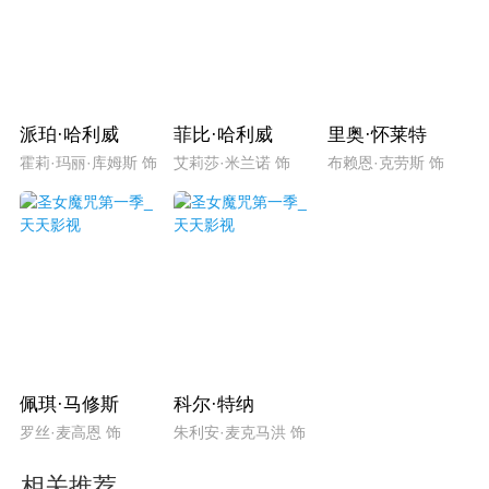
派珀·哈利威
菲比·哈利威
里奥·怀莱特
霍莉·玛丽·库姆斯 饰
艾莉莎·米兰诺 饰
布赖恩·克劳斯 饰
佩琪·马修斯
科尔·特纳
罗丝·麦高恩 饰
朱利安·麦克马洪 饰
相关推荐