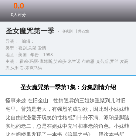
0.0
0
人评分
圣女魔咒第一季
电视剧
共22集
导演： 编辑：
类型：
喜剧,悬疑,爱情
地区：美国 年份：
1998
主演： 霍莉·玛丽·库姆斯,艾莉莎·米兰诺,布赖恩·克劳斯,罗丝·麦高
恩,朱利安·麦克马洪
完整演员表>>
圣女魔咒第一季第1集：分集剧情介绍
怪事来袭 在旧金山，性情迥异的三姐妹重聚到儿时旧
宅里。普茹是老大，有强烈的成功欲，因此对小妹妹菲
比自由散漫爱开玩笑的性格感到十分不满。派珀是脚踏
实地的老二，总是在姐妹中充当和事老的角色。小妹菲
比在阁楼里发现了一本书《暗黑之书》，拜这本书所