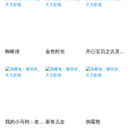
蜘蛛侠
金色时光
开心宝贝之古灵星历险记
我的小马驹：友谊大魔法第一季
家有儿女
倒霉熊