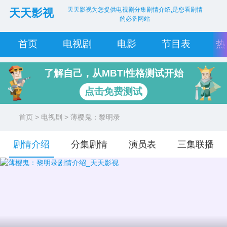
天天影视为您提供电视剧分集剧情介绍,是您看剧情
天天影视
的必备网站
首页
电视剧
电影
节目表
热
了解自己，从MBTI性格测试开始
点击免费测试
首页
>
电视剧
> 薄樱鬼：黎明录
剧情介绍
分集剧情
演员表
三集联播