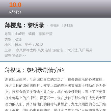
10.0
6
人评分
薄樱鬼：黎明录
电视剧
共12集
导演：山崎理 编辑：藤泽经清
类型：
动漫
地区：日本 年份：
2012
主演： 森久保祥太郎,鸟海浩辅,游佐浩二,大川透,飞田展男
完整演员表>>
薄樱鬼：黎明录剧情介绍
新选组诞生时，母亲因病而亡的龙之介，在失去生活的心灵支柱、
漫无目标的四处彷徨时，被要上京的尊王攘夷派浪士打劫而身无分
文。没有食物又没有钱的龙之介，就在他快饿死时，遇上了正要前
往京都路上的芹泽鸭。厌恶武士，但在接触了那些为了成为武士而
努力的人们、并了解他们的目标与梦想后，龙之介顽固的心也开始
有了变化。他们心中向往的武士是什么？作为自己目标的道路又在