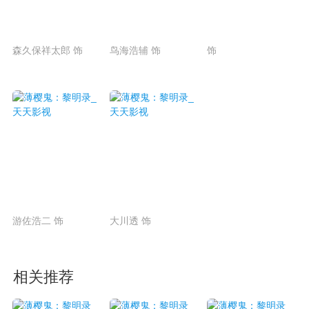
森久保祥太郎 饰
鸟海浩辅 饰
饰
游佐浩二 饰
大川透 饰
相关推荐