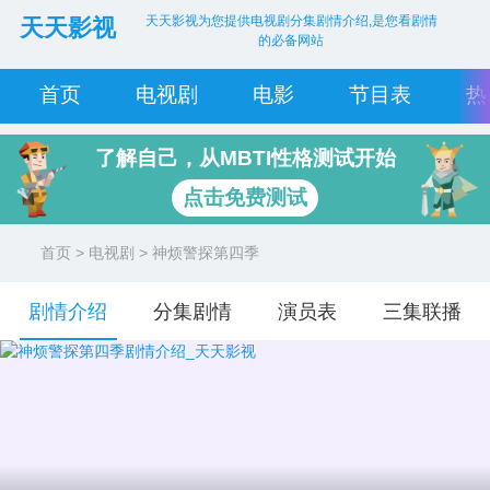
天天影视为您提供电视剧分集剧情介绍,是您看剧情
天天影视
的必备网站
首页
电视剧
电影
节目表
热
了解自己，从MBTI性格测试开始
点击免费测试
首页
>
电视剧
> 神烦警探第四季
剧情介绍
分集剧情
演员表
三集联播