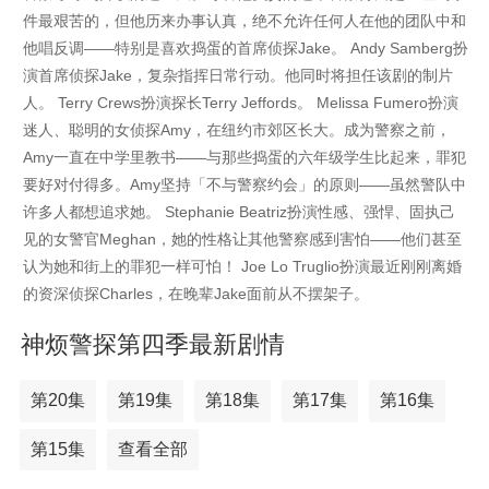
件最艰苦的，但他历来办事认真，绝不允许任何人在他的团队中和
他唱反调——特别是喜欢捣蛋的首席侦探Jake。 Andy Samberg扮
演首席侦探Jake，复杂指挥日常行动。他同时将担任该剧的制片
人。 Terry Crews扮演探长Terry Jeffords。 Melissa Fumero扮演
迷人、聪明的女侦探Amy，在纽约市郊区长大。成为警察之前，
Amy一直在中学里教书——与那些捣蛋的六年级学生比起来，罪犯
要好对付得多。Amy坚持「不与警察约会」的原则——虽然警队中
许多人都想追求她。 Stephanie Beatriz扮演性感、强悍、固执己
见的女警官Meghan，她的性格让其他警察感到害怕——他们甚至
认为她和街上的罪犯一样可怕！ Joe Lo Truglio扮演最近刚刚离婚
的资深侦探Charles，在晚辈Jake面前从不摆架子。
神烦警探第四季最新剧情
第20集
第19集
第18集
第17集
第16集
第15集
查看全部