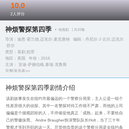
10.0
2
人评分
神烦警探第四季
电视剧
共20集
导演：迪恩·霍兰德,迈克尔·麦克唐纳 编辑：丹尼尔·J·古尔,迈克尔
·舒尔
类型：
喜剧,犯罪
地区：美国 年份：
2016
主演： 安迪·萨姆伯格,泰瑞·克鲁斯
完整演员表>>
神烦警探第四季剧情介绍
该剧故事发生在纽约市最偏远的一个警察分局里，主人公是一组个
性差异很大的侦探。其中一名警探对待工作很不严肃，而他的上司
偏偏是个循规蹈矩的人，不停催促他真正「成熟」起来，不要给自
己的警徽抹黑。 Andre Braugher扮演警队队长Holt，当了三十年
警察才等到升职的这一天。尽管他负责的这个警察分局是全纽约条