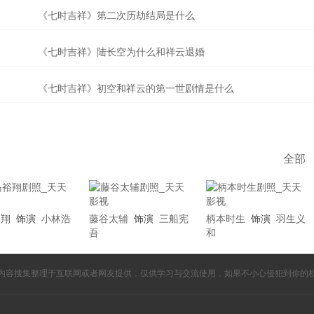
《七时吉祥》第二次历劫结局是什么
《七时吉祥》陆长空为什么和祥云退婚
《七时吉祥》初空和祥云的第一世剧情是什么
全部
裕翔
饰演
小林浩
藤谷太辅
饰演
三船宪
柄本时生
饰演
羽生义
吾
和
内容搜集整理于互联网或者网友提供，仅供学习与交流使用，如果不小心侵犯到你的