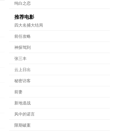
纯白之恋
推荐电影
四大名捕大结局
前任攻略
神探驾到
张三丰
云上日出
秘密访客
前妻
新地道战
风中的诺言
限期破案