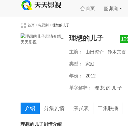
首页
频道
首页
<
电视剧
<
理想的儿子
理想的儿子
1
主演：
山田凉介
铃木京香
本时生
武田航平
类型：
家庭
年份：
2012
单字解释：
理
想
的
儿
子
介绍
分集剧情
演员表
三集联播
理想的儿子剧情介绍