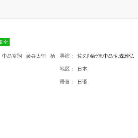
0集全
中岛裕翔
藤谷太辅
柄
导演：
佐久间纪佳,中岛悟,森雅弘
地区：
日本
语言：
日语