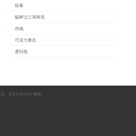
除暴
艋舺之江湖再现
伤城
巧克力重击
爱到底
权益，请及时联系我们删除。