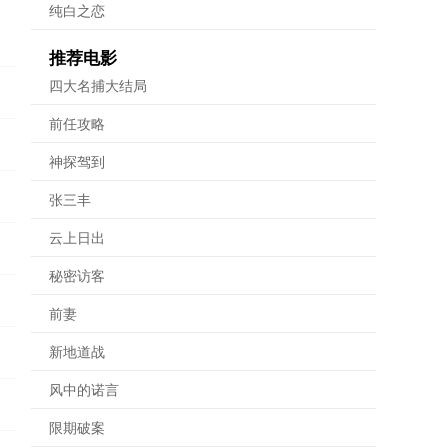
纯白之恋
推荐电影
四大名捕大结局
前任攻略
神探驾到
张三丰
云上日出
秘密访客
前妻
新地道战
风中的诺言
限期破案