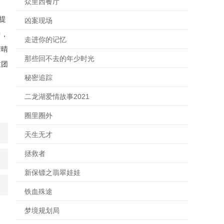
众里西餐厅
提
凶案现场
中，
走进你的记忆
晴晴
那些回不去的年少时光
这团
秘密追踪
二龙湖爱情故事2021
圈里圈外
天生无才
拯救者
新保镖之翡翠娃娃
铁血殊途
梦境规划局