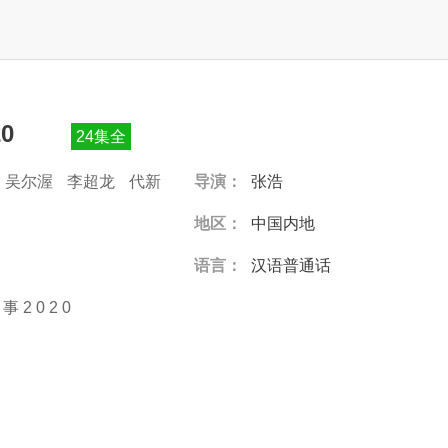
20
24集全
吴尔渥
李超龙
代新
导演：
张浩
地区：
中国内地
语言：
汉语普通话
事
2
0
2
0