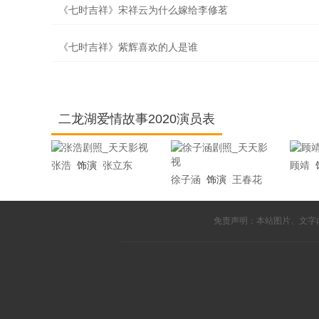
《七时吉祥》宋祥云为什么嫁给李修茗
《七时吉祥》紫辉喜欢的人是谁
二龙湖爱情故事2020演员表
张浩
饰演
张立东
顾靖
徐子涵
饰演
王春花
免责声明：本站图片、文字