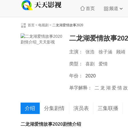
首页
频道
首页
<
电视剧
<
二龙湖爱情故事2020
二龙湖爱情故事20
主演：
张浩
徐子涵
顾靖
类型：
喜剧
爱情
年份：
2020
单字解释：
二
龙
湖
爱
情
故
介绍
分集剧情
演员表
三集联播
二龙湖爱情故事2020剧情介绍