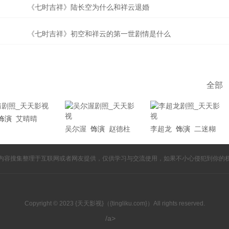
《七时吉祥》陆长空为什么和祥云退婚
《七时吉祥》初空和祥云的第一世剧情是什么
全部
饰演
艾晴晴
吴尔渥
饰演
赵德柱
李超龙
饰演
二迷糊
内容搜集整理于互联网或者网友提供，仅供学习与交流使用，如果不小心侵犯到你的
Copyright © 2023 {天天影视}（{tingliku.com}）All rights reserved.
/a>