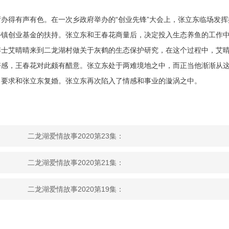
办得有声有色。在一次乡政府举办的“创业先锋”大会上，张立东临场发挥
乡镇创业基金的扶持。张立东和王春花商量后，决定投入生态养鱼的工作
博士艾晴晴来到二龙湖村做关于灰鹤的生态保护研究，在这个过程中，艾
好感，王春花对此颇有醋意。张立东处于两难境地之中，而正当他渐渐从
，要求和张立东复婚。张立东再次陷入了情感和事业的漩涡之中。
二龙湖爱情故事2020第23集：
二龙湖爱情故事2020第21集：
二龙湖爱情故事2020第19集：